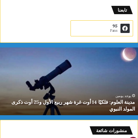
تابعنا
95
Fans
م
د
ي
ن
ة
ا
ل
ع
يوجد يومين
مدينة العلوم: فلكيًا 14 أوت غرة شهر ربيع الأول و25 أوت ذكرى
ل
المولد النبوي
و
م
:
ف
منشورات شائعة
ل