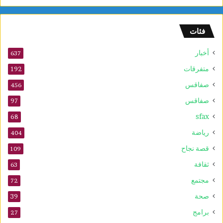
و
ل
و
فئات
2
5
أخبار
أ
637
و
متفرقات
192
ت
صفاقس
ذ
456
ك
صفاقس
97
ر
sfax
ى
68
ا
رياضة
404
ل
م
قصة نجاح
109
و
ثقافة
63
ل
د
مجتمع
72
ا
صحة
39
ل
ن
برامج
27
ب