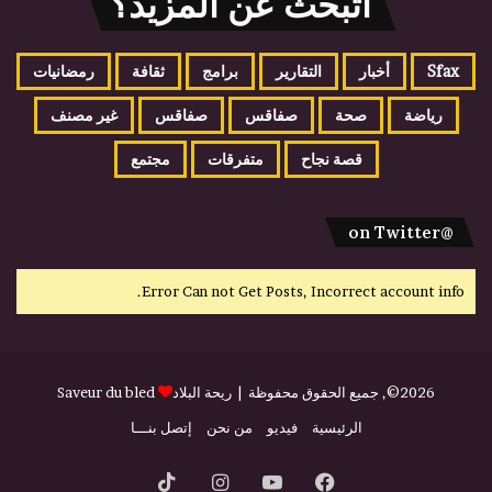
اتبحث عن المزيد؟
Sfax
أخبار
التقارير
برامج
ثقافة
رمضانيات
رياضة
صحة
صفاقس
صفاقس
غير مصنف
قصة نجاح
متفرقات
مجتمع
@on Twitter
Error Can not Get Posts, Incorrect account info.
2026©, جميع الحقوق محفوظة |
ريحة البلاد
Saveur du bled
الرئيسية
فيديو
من نحن
إتصل بنـــا
فيسبوك
يوتيوب
انستقرام
‫TikTok