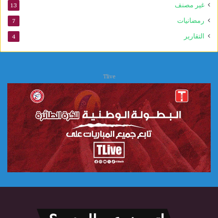
غير مصنف
13
و
ي
رمضانيات
7
التقارير
4
Tlive