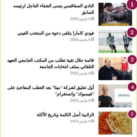
ك
النادي الصفاقسي يتمنى الشفاء العاجل لرئيسه
يً
السابق
ا
6 مارس 2024
1
4
فودي كامارا يتلقى دعوة من المنتخب الغيني
أ
6 مارس 2024
و
ت
غ
قائمة جلال تقية تطلب من المكتب الجامعي التعهد
ر
التلقائي بملف انتخابات الجامعة
ة
6 مارس 2024
ش
ه
ر
أول تعليق لشركة “ميتا” بعد العطب المفاجئ على
ر
“فيسبوك” وانستغرام”
ب
6 مارس 2024
ي
ع
الزلابية أصل الكلمة وتاريخ الأكلة
ا
6 مارس 2024
ل
أ