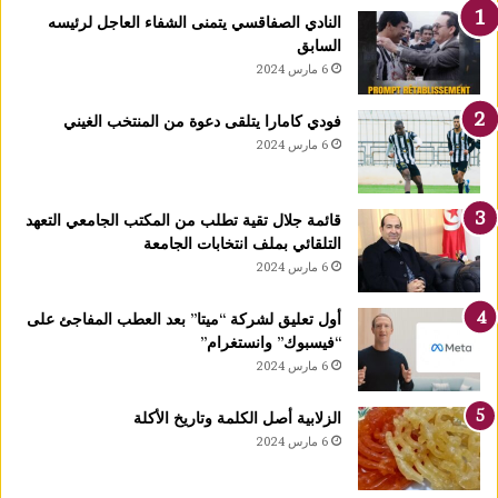
ك
النادي الصفاقسي يتمنى الشفاء العاجل لرئيسه
يً
السابق
ا
6 مارس 2024
1
4
فودي كامارا يتلقى دعوة من المنتخب الغيني
أ
6 مارس 2024
و
ت
غ
قائمة جلال تقية تطلب من المكتب الجامعي التعهد
ر
التلقائي بملف انتخابات الجامعة
ة
6 مارس 2024
ش
ه
ر
أول تعليق لشركة “ميتا” بعد العطب المفاجئ على
ر
“فيسبوك” وانستغرام”
ب
6 مارس 2024
ي
ع
الزلابية أصل الكلمة وتاريخ الأكلة
ا
6 مارس 2024
ل
أ