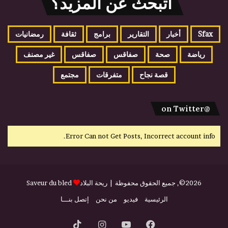
اتبحث عن المزيد؟
Sfax
أخبار
التقارير
برامج
ثقافة
رمضانيات
رياضة
صحة
صفاقس
صفاقس
غير مصنف
قصة نجاح
متفرقات
مجتمع
@on Twitter
Error Can not Get Posts, Incorrect account info.
2026©, جميع الحقوق محفوظة |
ريحة البلاد
Saveur du bled
الرئيسية
فيديو
من نحن
إتصل بنـــا
فيسبوك
يوتيوب
انستقرام
‫TikTok