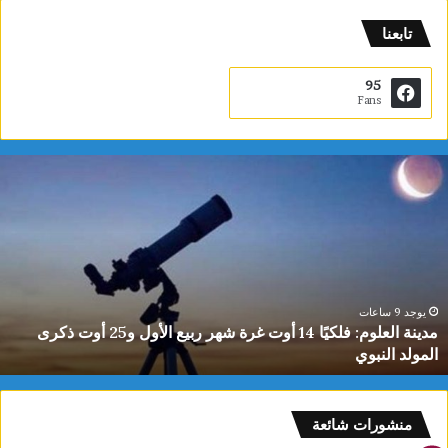
تابعنا
95
Fans
م
د
ي
ن
ة
ا
ل
ع
يوجد 9 ساعات
مدينة العلوم: فلكيًا 14 أوت غرة شهر ربيع الأول و25 أوت ذكرى
ل
المولد النبوي
و
م
:
ف
منشورات شائعة
ل