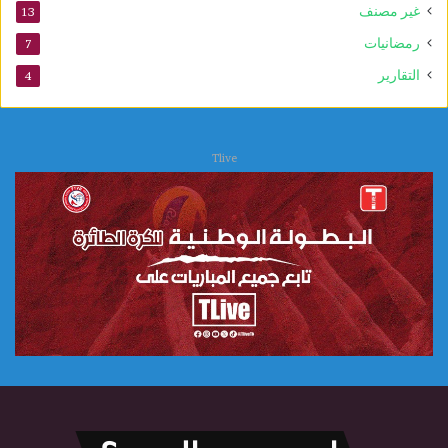
غير مصنف
13
و
ي
رمضانيات
7
التقارير
4
Tlive