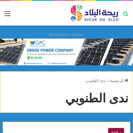
بحث عن
قائ
green power company
الرئيسية
/
ندى الطنوبي
ندى الطنوبي
رياضة