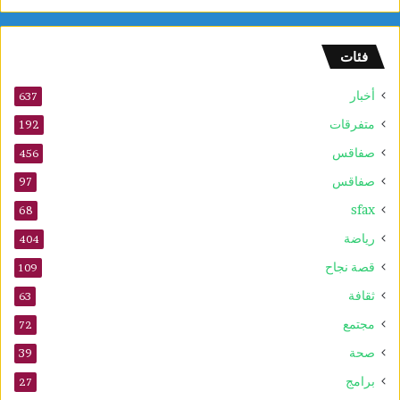
و
ل
و
فئات
2
5
أخبار
أ
637
و
متفرقات
192
ت
صفاقس
ذ
456
ك
صفاقس
97
ر
sfax
ى
68
ا
رياضة
404
ل
م
قصة نجاح
109
و
ثقافة
63
ل
د
مجتمع
72
ا
صحة
39
ل
ن
برامج
27
ب