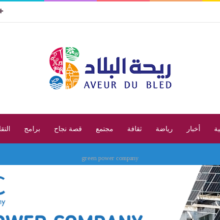
ية
أخبار
رياضة
ثقافة
مجتمع
قصة نجاح
برامج
التق
green power company