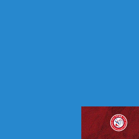
ا
ئ
ي