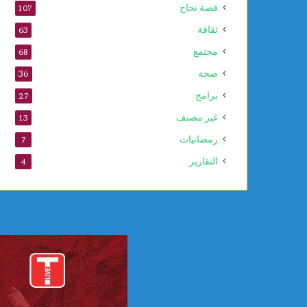
قصة نجاح
107
ل
ل
ثقافة
63
ي
مجتمع
68
و
ن
صحة
36
س
برامج
27
ك
و
غير مصنف
13
رمضانيات
7
التقارير
4