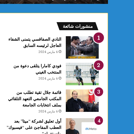
ع
ر
ب
يً
منشورات شائعة
ا
و
النادي الصفاقسي يتمنى الشفاء
ا
العاجل لرئيسه السابق
ل
6 مارس 2024
ث
ا
فودي كامارا يتلقى دعوة من
ل
المنتخب الغيني
ث
6 مارس 2024
ة
إ
ف
قائمة جلال تقية تطلب من
ر
المكتب الجامعي التعهد التلقائي
ي
بملف انتخابات الجامعة
ق
6 مارس 2024
يً
أول تعليق لشركة “ميتا” بعد
ا
العطب المفاجئ على “فيسبوك”
ف
وانستغرام”