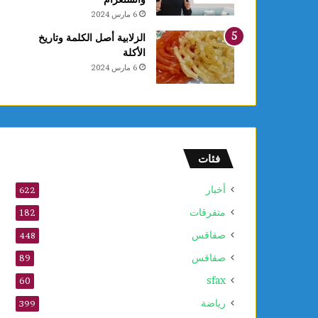
ي
6 مارس 2024
ع
د
الزلابية أصل الكلمة وتاريخ
د
الأكلة
م
6 مارس 2024
و
ا
ق
ع
ا
ل
فئات
ت
ر
أخبار
622
ا
متفرقات
ث
182
ا
صفاقس
448
ل
صفاقس
ع
89
ا
sfax
60
ل
م
رياضة
399
ي