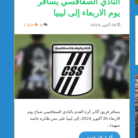
النادي الصفاقسي يسافر
يوم الاربعاء إلى ليبيا
28 أكتوبر 2024
0
1٬533
أ
ن
م
و
ط
ر
ا
س
ر
ح
غ
ن
يسافر فريق أكابر كرة القدم بالنادي الصفاقسي صباح يوم
ز
و
الاربعاء 30 أكتوبر 2024، إلى ليبيا على متن طائرة خاصة
يوجد 5 ساعات
يوجد 5 ساعات
ي
ن
تمهيدا…
أمطار غزيرة ورياح قوية تصل سرعتها إلى 90
نور سحنو
ر
تُ
كلم/س بداية من ظهر اليوم
نهائي بطو
ة
ط
أكمل القراءة »