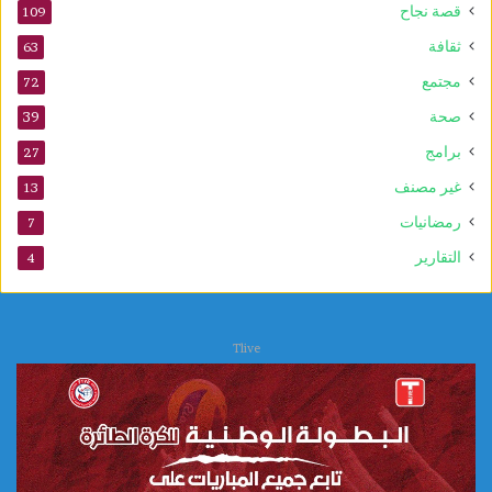
م
قصة نجاح
109
و
ثقافة
63
ل
د
مجتمع
72
ا
صحة
39
ل
ن
برامج
27
ب
غير مصنف
13
و
ي
رمضانيات
7
التقارير
4
Tlive