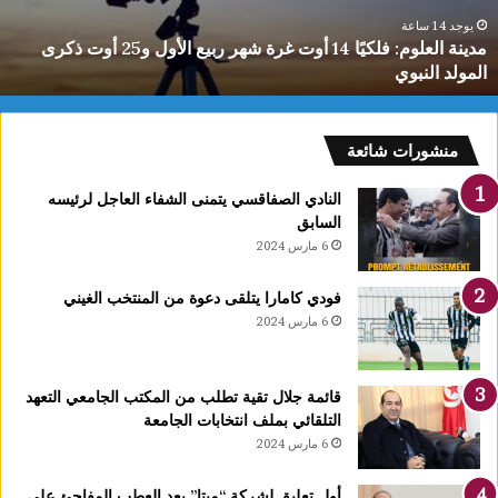
ل
ع
يوجد 14 ساعة
مدينة العلوم: فلكيًا 14 أوت غرة شهر ربيع الأول و25 أوت ذكرى
ل
المولد النبوي
و
م
:
ف
منشورات شائعة
ل
ك
النادي الصفاقسي يتمنى الشفاء العاجل لرئيسه
يً
السابق
ا
6 مارس 2024
1
4
فودي كامارا يتلقى دعوة من المنتخب الغيني
أ
6 مارس 2024
و
ت
غ
قائمة جلال تقية تطلب من المكتب الجامعي التعهد
ر
التلقائي بملف انتخابات الجامعة
ة
6 مارس 2024
ش
ه
ر
أول تعليق لشركة “ميتا” بعد العطب المفاجئ على