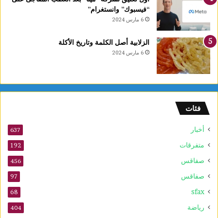
ر
“فيسبوك” وانستغرام”
ب
6 مارس 2024
ي
ع
الزلابية أصل الكلمة وتاريخ الأكلة
ا
6 مارس 2024
ل
أ
و
ل
و
فئات
2
5
أخبار
أ
637
و
متفرقات
192
ت
صفاقس
ذ
456
ك
صفاقس
97
ر
sfax
ى
68
ا
رياضة
404
ل