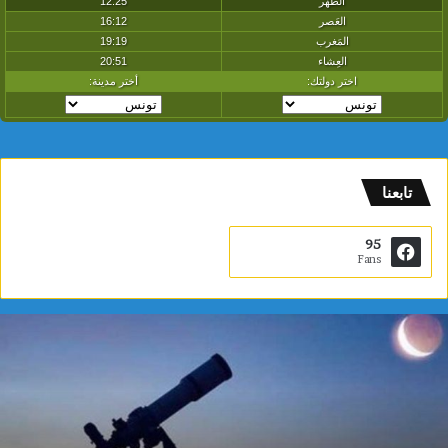
تابعنا
95
Fans
م
د
ي
ن
ة
ا