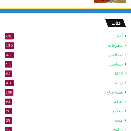
م
و
ف
فئات
ى
2
أخبار
630
0
2
متفرقات
186
6
صفاقس
453
صفاقس
94
sfax
65
رياضة
403
قصة نجاح
108
ثقافة
63
مجتمع
70
صحة
38
برامج
27