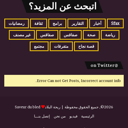
اتبحث عن المزيد؟
Sfax
أخبار
التقارير
برامج
ثقافة
رمضانيات
رياضة
صحة
صفاقس
صفاقس
غير مصنف
قصة نجاح
متفرقات
مجتمع
@on Twitter
Error Can not Get Posts, Incorrect account info.
2026©, جميع الحقوق محفوظة |
ريحة البلاد
Saveur du bled
الرئيسية
فيديو
من نحن
إتصل بنـــا