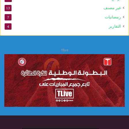
غير مصنف
13
رمضانيات
7
التقارير
4
Tlive