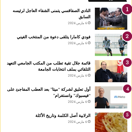
ز
ر
النادي الصفاقسي يتمنى الشفاء العاجل لرئيسه
ت
السابق
ي
6 مارس 2024
د
خ
فودي كامارا يتلقى دعوة من المنتخب الغيني
ل
6 مارس 2024
ح
ي
ز
قائمة جلال تقية تطلب من المكتب الجامعي التعهد
ا
التلقائي بملف انتخابات الجامعة
ل
6 مارس 2024
ا
س
ت
أول تعليق لشركة “ميتا” بعد العطب المفاجئ على
غ
“فيسبوك” وانستغرام”
ل
6 مارس 2024
ا
ل
الزلابية أصل الكلمة وتاريخ الأكلة
ق
6 مارس 2024
ب
ل