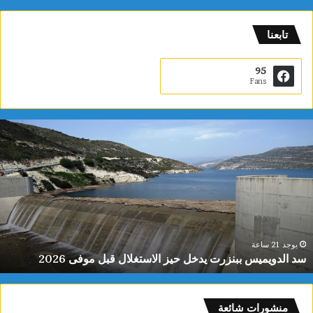
تابعنا
95
Fans
س
د
ا
ل
د
و
ي
م
ي
يوجد 21 ساعة
سد الدويميس ببنزرت يدخل حيز الاستغلال قبل موفى 2026
س
ب
ب
ن
منشورات شائعة