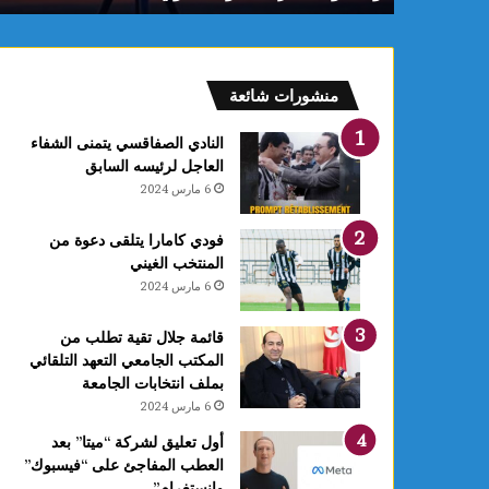
م
:
ف
ل
منشورات شائعة
ك
يً
النادي الصفاقسي يتمنى الشفاء
ا
العاجل لرئيسه السابق
1
6 مارس 2024
4
أ
فودي كامارا يتلقى دعوة من
و
المنتخب الغيني
ت
6 مارس 2024
غ
ر
ة
قائمة جلال تقية تطلب من
ش
المكتب الجامعي التعهد التلقائي
ه
بملف انتخابات الجامعة
ر
6 مارس 2024
ر
أول تعليق لشركة “ميتا” بعد
ب
العطب المفاجئ على “فيسبوك”
ي
وانستغرام”