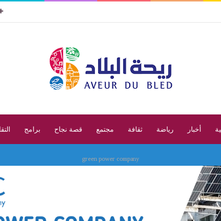
ية
أخبار
رياضة
ثقافة
مجتمع
قصة نجاح
برامج
التق
green power company