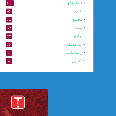
قصة نجاح
109
ا
ل
ثقافة
63
ن
مجتمع
72
ب
و
صحة
39
ي
برامج
27
غير مصنف
13
رمضانيات
7
التقارير
4