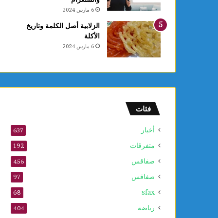
ع
6 مارس 2024
ا
ل
الزلابية أصل الكلمة وتاريخ
أ
الأكلة
و
6 مارس 2024
ل
و
2
5
أ
و
فئات
ت
ذ
أخبار
637
ك
متفرقات
ر
192
ى
صفاقس
456
ا
صفاقس
ل
97
م
sfax
68
و
ل
رياضة
404
د