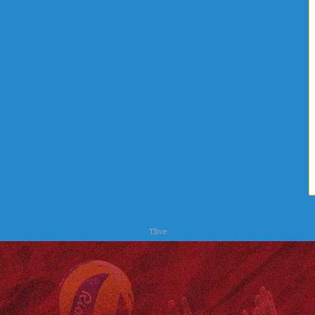
ا
ح
ت
ر
س
Tlive