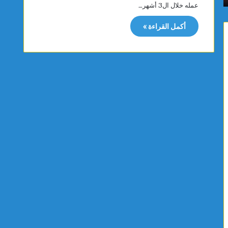
عمله خلال ال3 أشهر…
م
ن
ا
ة
أكمل القراءة »
س
ت
ي
ت
ت
ب
ت
ر
و
ع
ج
ب
ب
ت
ذ
ج
ه
ه
ب
ي
ي
ز
ة
ا
ا
ت
ل
ط
ب
ب
ط
ي
و
ة
ل
ل
ة
ف