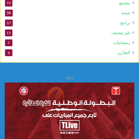
ع
مجتمع
70
ا
صحة
38
ل
ي
برامج
27
ة
غير مصنف
13
ا
ل
رمضانيات
7
ع
التقارير
4
ل
ا
ج
ا
Tlive
ت