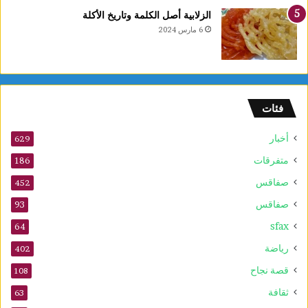
ل
الزلابية أصل الكلمة وتاريخ الأكلة
أ
6 مارس 2024
و
ر
ا
م
ا
فئات
ل
س
أخبار
ر
629
ط
متفرقات
186
ا
صفاقس
ن
452
ي
صفاقس
93
ة
sfax
و
64
ي
رياضة
402
ع
ز
قصة نجاح
108
ز
ثقافة
63
ف