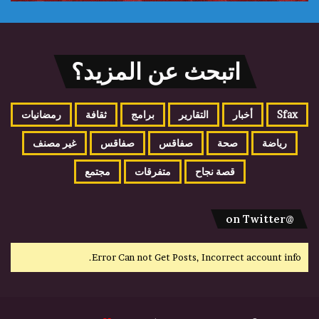
اتبحث عن المزيد؟
Sfax
أخبار
التقارير
برامج
ثقافة
رمضانيات
رياضة
صحة
صفاقس
صفاقس
غير مصنف
قصة نجاح
متفرقات
مجتمع
@on Twitter
Error Can not Get Posts, Incorrect account info.