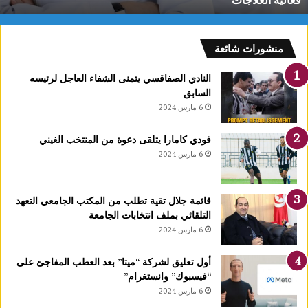
فعالية العلاجات
ر
و
ن
ع
منشورات شائعة
ق
ا
النادي الصفاقسي يتمنى الشفاء العاجل لرئيسه
رً
السابق
ا
6 مارس 2024
ج
د
فودي كامارا يتلقى دعوة من المنتخب الغيني
ي
6 مارس 2024
دً
ا
ي
قائمة جلال تقية تطلب من المكتب الجامعي التعهد
ح
التلقائي بملف انتخابات الجامعة
دّ
6 مارس 2024
م
ن
ن
أول تعليق لشركة “ميتا” بعد العطب المفاجئ على
م
“فيسبوك” وانستغرام”
و
6 مارس 2024
ا