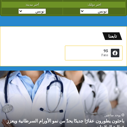
تابعنا
95
Fans
ب
ا
ح
ث
و
ن
ي
ط
يوجد ساعتين
باحثون يطورون عقارًا جديدًا يحدّ من نمو الأورام السرطانية ويعزز
و