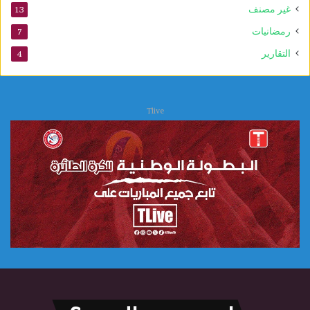
غير مصنف
13
رمضانيات
7
التقارير
4
Tlive