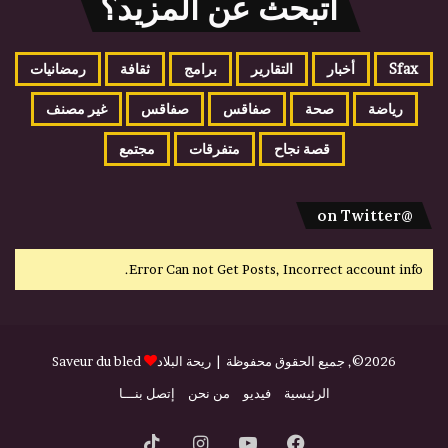
اتبحث عن المزيد؟
Sfax
أخبار
التقارير
برامج
ثقافة
رمضانيات
رياضة
صحة
صفاقس
صفاقس
غير مصنف
قصة نجاح
متفرقات
مجتمع
@on Twitter
Error Can not Get Posts, Incorrect account info.
2026©, جميع الحقوق محفوظة |
ريحة البلاد
Saveur du bled
الرئيسية
فيديو
من نحن
إتصل بنـــا
فيسبوك
يوتيوب
انستقرام
‫TikTok