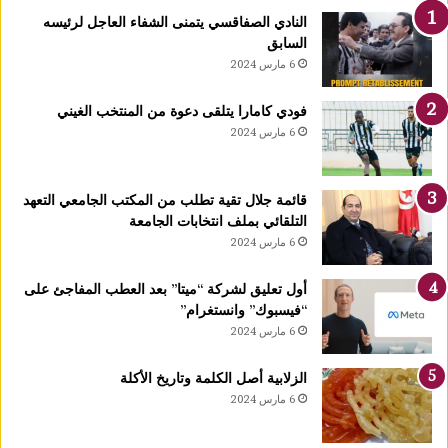
ع
النادي الصفاقسي يتمنى الشفاء العاجل لرئيسه
ل
السابق
ن
6 مارس 2024
إ
س
فودي كامارا يتلقى دعوة من المنتخب الغيني
ل
6 مارس 2024
ا
م
ه
قائمة جلال تقية تطلب من المكتب الجامعي التعهد
ا
التلقائي بملف انتخابات الجامعة
ب
6 مارس 2024
م
ك
ت
أول تعليق لشركة “ميتا” بعد العطب المفاجئ على
ب
“فيسبوك” وانستغرام”
م
6 مارس 2024
ف
ت
الزلابية أصل الكلمة وتاريخ الأكلة
ي
6 مارس 2024
ا
ل