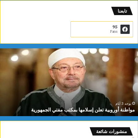
تابعنا
95
Fans
م
و
ا
ط
ن
ة
أ
و
ر
يوجد 3 أيام
مواطنة أوروبية تعلن إسلامها بمكتب مفتي الجمهورية
و
ب
ي
ة
منشورات شائعة
ت