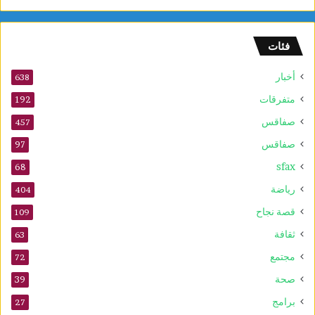
ج
م
ه
فئات
و
ر
أخبار
ي
638
ة
متفرقات
192
صفاقس
457
صفاقس
97
sfax
68
رياضة
404
قصة نجاح
109
ثقافة
63
مجتمع
72
صحة
39
برامج
27