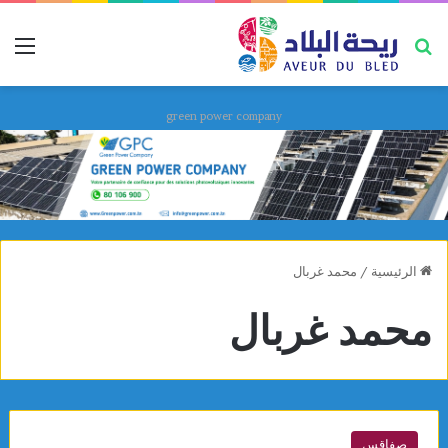
بحث عن
قائ
green power company
الرئيسية
/
محمد غربال
محمد غربال
صفاقس