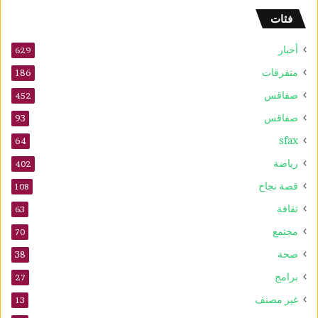
ا
فئات
ل
س
أخبار
ر
629
ط
متفرقات
186
ا
صفاقس
ن
452
ي
صفاقس
93
ة
sfax
و
64
ي
رياضة
402
ع
ز
قصة نجاح
108
ز
ثقافة
63
ف
ع
مجتمع
70
ا
صحة
38
ل
ي
برامج
27
ة
غير مصنف
13
ا