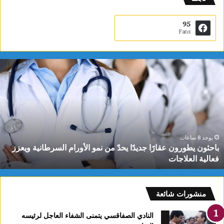
95
Fans
ب
ا
ح
ث
و
ن
ي
ط
يوجد 8 ساعات
باحثون يطورون عقارًا جديدًا يحدّ من نمو الأورام السرطانية ويعزز
و
فعالية العلاجات
ر
و
ن
ع
منشورات شائعة
ق
ا
النادي الصفاقسي يتمنى الشفاء العاجل لرئيسه
رً