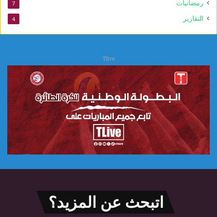
ل
رمضانيات
7
ع
التقارير
4
ل
ا
ج
ا
Tlive
ت
اتبحث عن المزيد؟