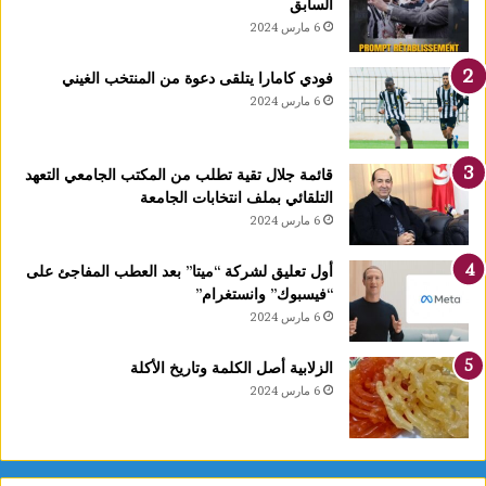
السابق
ا
6 مارس 2024
ج
د
فودي كامارا يتلقى دعوة من المنتخب الغيني
ي
6 مارس 2024
دً
ا
ي
قائمة جلال تقية تطلب من المكتب الجامعي التعهد
ح
التلقائي بملف انتخابات الجامعة
دّ
6 مارس 2024
م
ن
ن
أول تعليق لشركة “ميتا” بعد العطب المفاجئ على
م
“فيسبوك” وانستغرام”
و
6 مارس 2024
ا
ل
الزلابية أصل الكلمة وتاريخ الأكلة
أ
6 مارس 2024
و
ر
ا
م