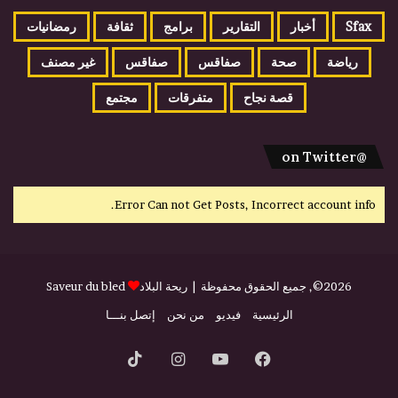
Sfax
أخبار
التقارير
برامج
ثقافة
رمضانيات
رياضة
صحة
صفاقس
صفاقس
غير مصنف
قصة نجاح
متفرقات
مجتمع
@on Twitter
Error Can not Get Posts, Incorrect account info.
2026©, جميع الحقوق محفوظة |
ريحة البلاد
Saveur du bled
الرئيسية
فيديو
من نحن
إتصل بنـــا
فيسبوك
يوتيوب
انستقرام
‫TikTok