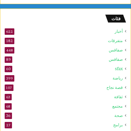
م
و
ا
فئات
ق
ع
أخبار
ا
622
ل
متفرقات
182
ت
صفاقس
ر
448
ا
صفاقس
89
ث
sfax
ا
60
ل
رياضة
399
ع
ا
قصة نجاح
107
ل
ثقافة
63
م
ي
مجتمع
68
ل
صحة
36
ل
ي
برامج
27
و