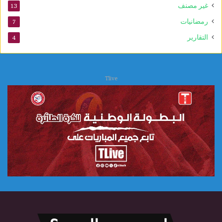
غير مصنف
13
ن
س
رمضانيات
7
ك
التقارير
4
و
Tlive