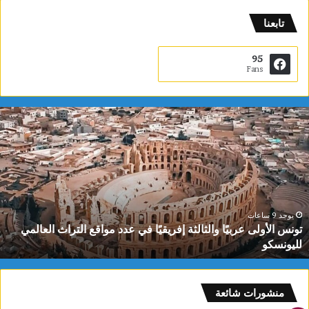
تابعنا
95
Fans
ت
و
ن
س
ا
ل
أ
و
يوجد 9 ساعات
تونس الأولى عربيًا والثالثة إفريقيًا في عدد مواقع التراث العالمي
ل
لليونسكو
ى
ع
ر
ب
منشورات شائعة
يً