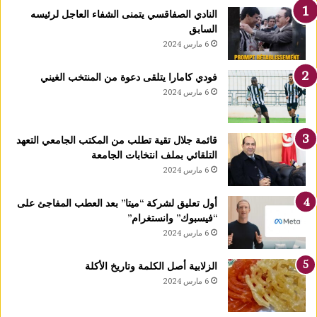
ا
النادي الصفاقسي يتمنى الشفاء العاجل لرئيسه
و
السابق
ا
6 مارس 2024
ل
ث
فودي كامارا يتلقى دعوة من المنتخب الغيني
ا
6 مارس 2024
ل
ث
ة
قائمة جلال تقية تطلب من المكتب الجامعي التعهد
إ
التلقائي بملف انتخابات الجامعة
ف
6 مارس 2024
ر
ي
ق
أول تعليق لشركة “ميتا” بعد العطب المفاجئ على
يً
“فيسبوك” وانستغرام”
ا
6 مارس 2024
ف
ي
الزلابية أصل الكلمة وتاريخ الأكلة
ع
6 مارس 2024
د
د