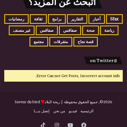
اتبحث عن المزيد؟
Sfax
أخبار
التقارير
برامج
ثقافة
رمضانيات
رياضة
صحة
صفاقس
صفاقس
غير مصنف
قصة نجاح
متفرقات
مجتمع
@on Twitter
Error Can not Get Posts, Incorrect account info.
2026©, جميع الحقوق محفوظة |
ريحة البلاد
Saveur du bled
الرئيسية
فيديو
من نحن
إتصل بنـــا
فيسبوك
يوتيوب
انستقرام
‫TikTok