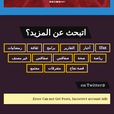
اتبحث عن المزيد؟
Sfax
أخبار
التقارير
برامج
ثقافة
رمضانيات
رياضة
صحة
صفاقس
صفاقس
غير مصنف
قصة نجاح
متفرقات
مجتمع
@on Twitter
Error Can not Get Posts, Incorrect account info.