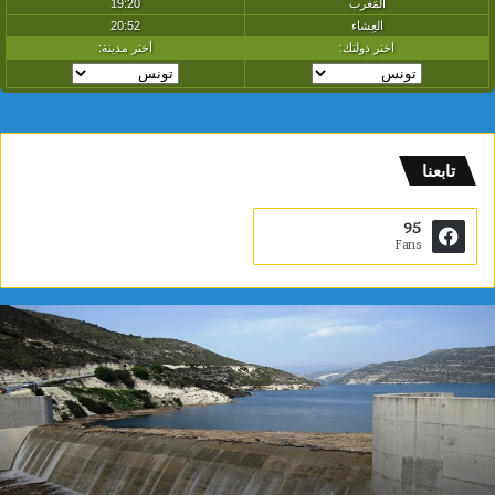
تابعنا
95
Fans
س
د
ا
ل
د
و
ي
م