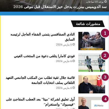
ي
يوجد 10 ساعات
سد الدويميس ببنزرت يدخل حيز الاستغلال قبل موفى 2026
س
ب
ب
ن
منشورات شائعة
ز
ر
النادي الصفاقسي يتمنى الشفاء العاجل لرئيسه
ت
السابق
ي
6 مارس 2024
د
خ
فودي كامارا يتلقى دعوة من المنتخب الغيني
ل
6 مارس 2024
ح
ي
ز
قائمة جلال تقية تطلب من المكتب الجامعي التعهد
ا
التلقائي بملف انتخابات الجامعة
ل
6 مارس 2024
ا
س
ت
أول تعليق لشركة “ميتا” بعد العطب المفاجئ على
غ
“فيسبوك” وانستغرام”
ل