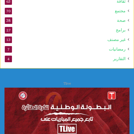
ثقافة
63
مجتمع
70
صحة
38
برامج
27
غير مصنف
13
رمضانيات
7
التقارير
4
Tlive