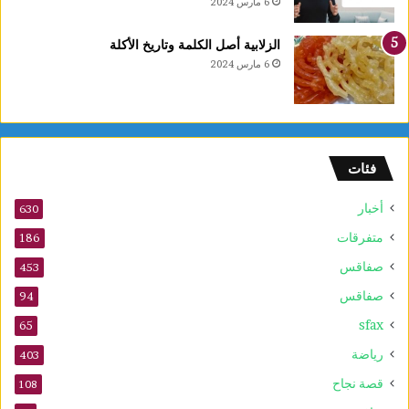
6 مارس 2024
ا
ل
الزلابية أصل الكلمة وتاريخ الأكلة
ق
6 مارس 2024
ب
ل
م
و
ف
فئات
ى
2
أخبار
630
0
2
متفرقات
186
6
صفاقس
453
صفاقس
94
sfax
65
رياضة
403
قصة نجاح
108