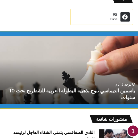
95
Fans
ي
ا
س
م
ي
ن
ا
ل
يوجد 3 أيام
ياسمين الديماسي تتوج بذهبية البطولة العربية للشطرنج تحت 10
د
سنوات
ي
م
ا
س
منشورات شائعة
ي
ت
النادي الصفاقسي يتمنى الشفاء العاجل لرئيسه
ت