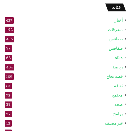
ة
فئات
ل
ل
أخبار
ش
637
ط
متفرقات
192
ر
صفاقس
ن
456
ج
صفاقس
97
ت
sfax
ح
68
ت
رياضة
404
1
0
قصة نجاح
109
س
ثقافة
63
ن
و
مجتمع
72
ا
صحة
39
ت
برامج
27
غير مصنف
13