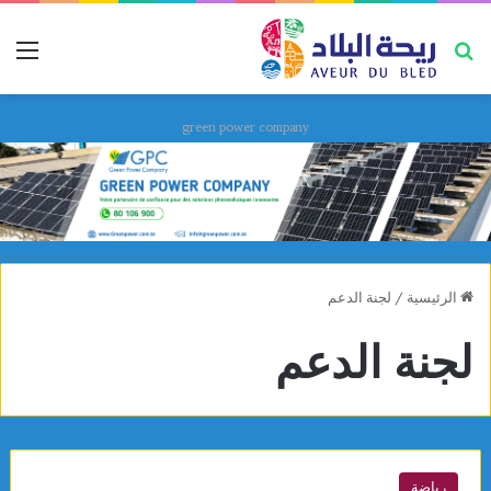
بحث عن
قائ
green power company
الرئيسية
/
لجنة الدعم
لجنة الدعم
رياضة