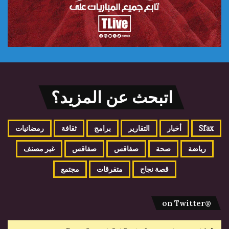
اتبحث عن المزيد؟
Sfax
أخبار
التقارير
برامج
ثقافة
رمضانيات
رياضة
صحة
صفاقس
صفاقس
غير مصنف
قصة نجاح
متفرقات
مجتمع
@on Twitter