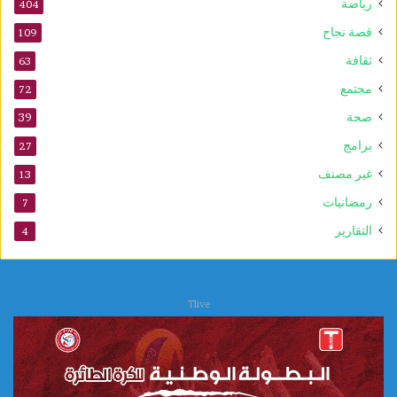
رياضة
404
ل
م
قصة نجاح
109
و
ثقافة
63
ل
د
مجتمع
72
ا
صحة
39
ل
ن
برامج
27
ب
غير مصنف
13
و
ي
رمضانيات
7
التقارير
4
Tlive