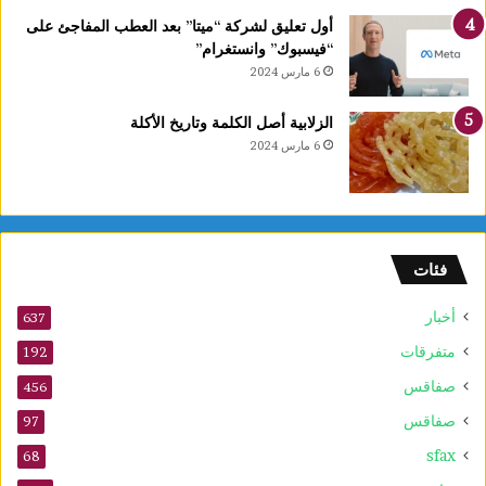
ر
أول تعليق لشركة “ميتا” بعد العطب المفاجئ على
ر
“فيسبوك” وانستغرام”
ب
6 مارس 2024
ي
ع
الزلابية أصل الكلمة وتاريخ الأكلة
ا
6 مارس 2024
ل
أ
و
ل
و
فئات
2
5
أخبار
أ
637
و
متفرقات
192
ت
صفاقس
ذ
456
ك
صفاقس
97
ر
sfax
ى
68
ا