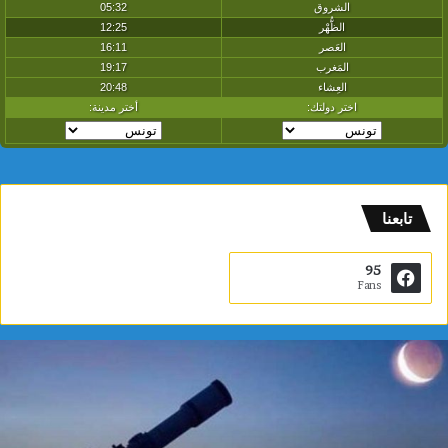
تابعنا
95
Fans
م
د
ي
ن
ة