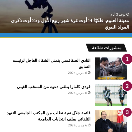
ا
ل
ع
يوجد 3 أيام
مدينة العلوم: فلكيًا 14 أوت غرة شهر ربيع الأول و25 أوت ذكرى
ل
المولد النبوي
و
م
:
ف
منشورات شائعة
ل
ك
النادي الصفاقسي يتمنى الشفاء العاجل لرئيسه
يً
السابق
ا
6 مارس 2024
1
4
فودي كامارا يتلقى دعوة من المنتخب الغيني
أ
6 مارس 2024
و
ت
غ
قائمة جلال تقية تطلب من المكتب الجامعي التعهد
ر
التلقائي بملف انتخابات الجامعة
ة
6 مارس 2024
ش
ه