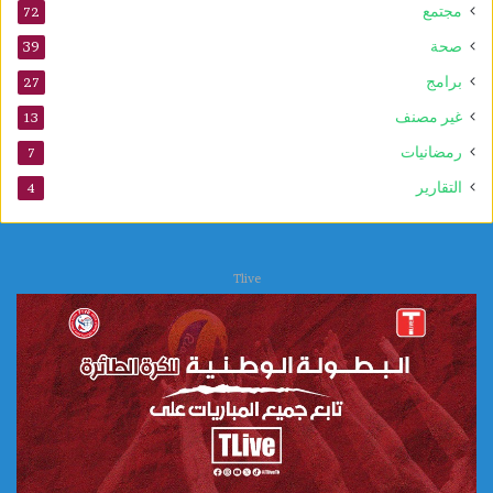
و
مجتمع
72
ا
صحة
39
ت
برامج
27
غير مصنف
13
رمضانيات
7
التقارير
4
Tlive