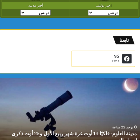
تابعنا
95
Fans
ي
ا
س
م
ي
ن
ا
ل
يوجد 22 ساعة
مدينة العلوم: فلكيًا 14 أوت غرة شهر ربيع الأول و25 أوت ذكرى
د