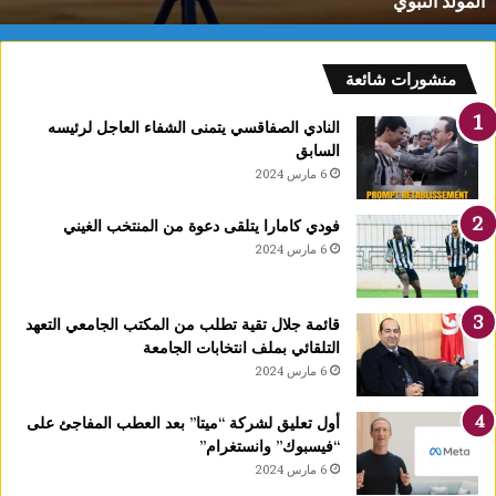
سنوات
ي
م
ا
س
منشورات شائعة
ي
ت
النادي الصفاقسي يتمنى الشفاء العاجل لرئيسه
ت
السابق
و
6 مارس 2024
ج
ب
فودي كامارا يتلقى دعوة من المنتخب الغيني
ذ
6 مارس 2024
ه
ب
ي
قائمة جلال تقية تطلب من المكتب الجامعي التعهد
ة
التلقائي بملف انتخابات الجامعة
ا
6 مارس 2024
ل
ب
ط
أول تعليق لشركة “ميتا” بعد العطب المفاجئ على
و
“فيسبوك” وانستغرام”
ل
6 مارس 2024
ة