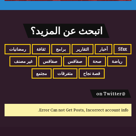
اتبحث عن المزيد؟
Sfax
أخبار
التقارير
برامج
ثقافة
رمضانيات
رياضة
صحة
صفاقس
صفاقس
غير مصنف
قصة نجاح
متفرقات
مجتمع
@on Twitter
Error Can not Get Posts, Incorrect account info.