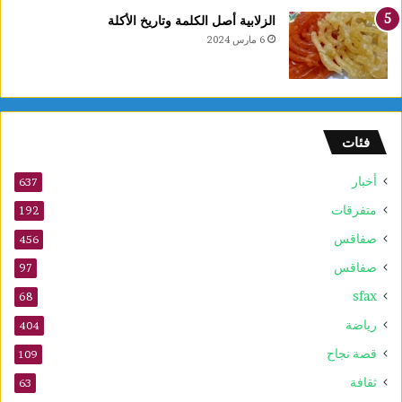
ا
الزلابية أصل الكلمة وتاريخ الأكلة
ل
6 مارس 2024
ع
ر
ب
ي
ة
فئات
ل
ل
أخبار
ش
637
ط
متفرقات
192
ر
صفاقس
ن
456
ج
صفاقس
97
ت
sfax
ح
68
ت
رياضة
404
1
0
قصة نجاح
109
س
ثقافة
63
ن