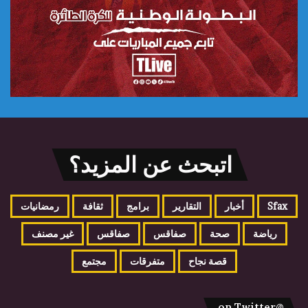
اتبحث عن المزيد؟
Sfax
أخبار
التقارير
برامج
ثقافة
رمضانيات
رياضة
صحة
صفاقس
صفاقس
غير مصنف
قصة نجاح
متفرقات
مجتمع
@on Twitter