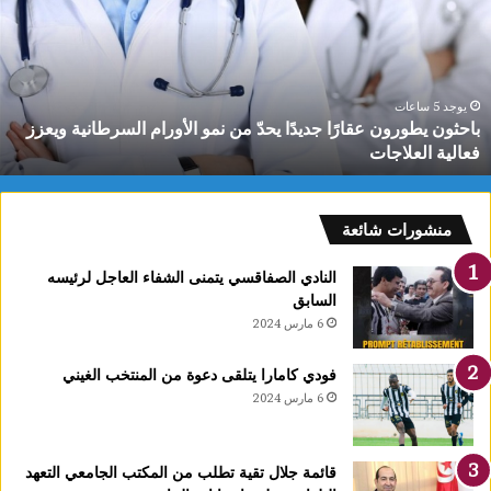
ث
و
ن
ي
ط
يوجد 5 ساعات
باحثون يطورون عقارًا جديدًا يحدّ من نمو الأورام السرطانية ويعزز
و
فعالية العلاجات
ر
و
ن
ع
منشورات شائعة
ق
ا
النادي الصفاقسي يتمنى الشفاء العاجل لرئيسه
رً
السابق
ا
6 مارس 2024
ج
د
فودي كامارا يتلقى دعوة من المنتخب الغيني
ي
6 مارس 2024
دً
ا
ي
قائمة جلال تقية تطلب من المكتب الجامعي التعهد
ح