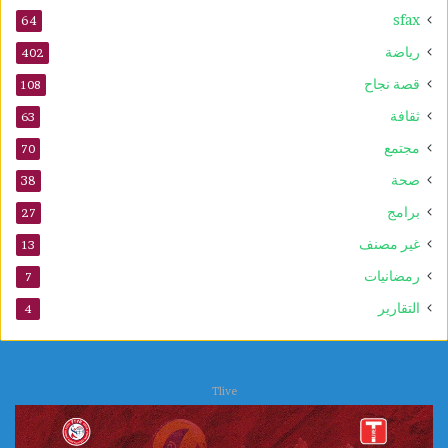
sfax
و
64
ي
رياضة
402
ع
ز
قصة نجاح
108
ز
ثقافة
63
ف
ع
مجتمع
70
ا
صحة
38
ل
ي
برامج
27
ة
غير مصنف
13
ا
ل
رمضانيات
7
ع
التقارير
4
ل
ا
ج
ا
Tlive
ت