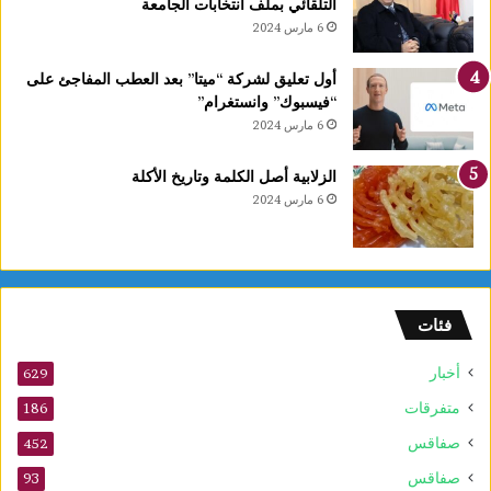
التلقائي بملف انتخابات الجامعة
دّ
6 مارس 2024
م
ن
ن
أول تعليق لشركة “ميتا” بعد العطب المفاجئ على
م
“فيسبوك” وانستغرام”
و
6 مارس 2024
ا
ل
الزلابية أصل الكلمة وتاريخ الأكلة
أ
6 مارس 2024
و
ر
ا
م
ا
فئات
ل
س
أخبار
ر
629
ط
متفرقات
186
ا
صفاقس
ن
452
ي
صفاقس
93
ة