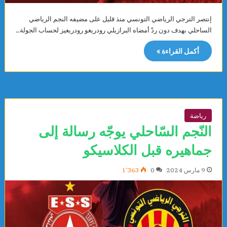
إنتصر الترجي الرياضي التونسي منذ قليل على مضيفه النجم الرياضي
الساحلي بهدف دون ردّ أمضاه البرازيلي رودريغو رودريغيز لحساب الجولة…
أكمل القراءة »
رياضة
النّجم السّاحلي يوجّه رسالة إلى
جماهيره قبل الكلاسيكو
9 مارس 2024
0
1٬363