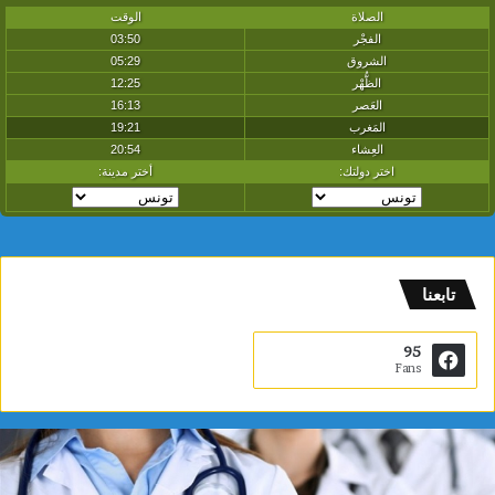
تابعنا
95
Fans
ب
ا
ح