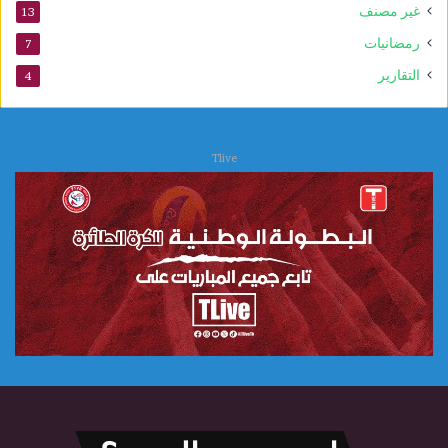
غير مصنف
13
ا
ل
رمضانيات
7
ع
التقارير
4
ل
ا
ج
ا
Tlive
ت