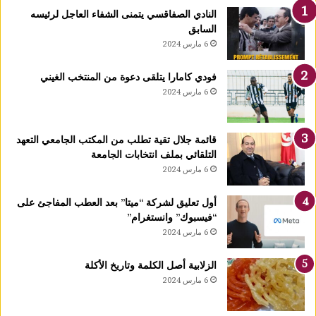
ا
النادي الصفاقسي يتمنى الشفاء العاجل لرئيسه
رً
السابق
ا
6 مارس 2024
ج
د
فودي كامارا يتلقى دعوة من المنتخب الغيني
ي
6 مارس 2024
دً
ا
ي
قائمة جلال تقية تطلب من المكتب الجامعي التعهد
ح
التلقائي بملف انتخابات الجامعة
دّ
6 مارس 2024
م
ن
ن
أول تعليق لشركة “ميتا” بعد العطب المفاجئ على
م
“فيسبوك” وانستغرام”
و
6 مارس 2024
ا
ل
الزلابية أصل الكلمة وتاريخ الأكلة
أ
6 مارس 2024
و
ر