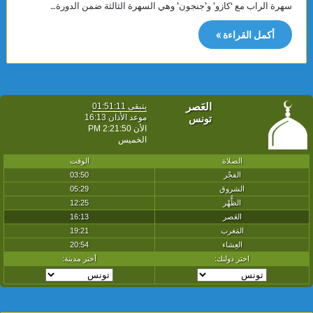
سهرة الراب مع ‘كازو’ و’جنجون’ وهي السهرة الثالثة ضمن الدورة…
أكمل القراءة »