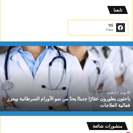
تابعنا
95
Fans
ب
ا
ح
ث
و
ن
ي
ط
يوجد 17 دقيقة
باحثون يطورون عقارًا جديدًا يحدّ من نمو الأورام السرطانية ويعزز
و
فعالية العلاجات
ر
و
ن
ع
منشورات شائعة
ق