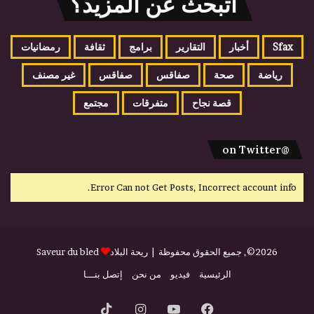
اتبحث عن المزيد؟
Sfax
أخبار
التقارير
برامج
ثقافة
رمضانيات
رياضة
صحة
صفاقس
صفاقس
غير مصنف
قصة نجاح
متفرقات
مجتمع
@on Twitter
Error Can not Get Posts, Incorrect account info.
2026©, جميع الحقوق محفوظة |
ريحة البلاد
Saveur du bled
الرئيسية
فيديو
من نحن
إتصل بنـــا
فيسبوك
يوتيوب
انستقرام
‫TikTok