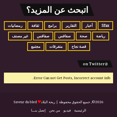
اتبحث عن المزيد؟
Sfax
أخبار
التقارير
برامج
ثقافة
رمضانيات
رياضة
صحة
صفاقس
صفاقس
غير مصنف
قصة نجاح
متفرقات
مجتمع
@on Twitter
Error Can not Get Posts, Incorrect account info.
2026©, جميع الحقوق محفوظة |
ريحة البلاد
Saveur du bled
الرئيسية
فيديو
من نحن
إتصل بنـــا