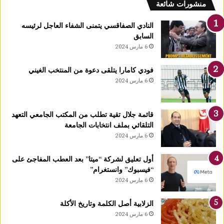
ي
منشورات شائعة
ا
ح
النادي الصفاقسي يتمنى الشفاء العاجل لرئيسه
ق
السابق
و
6 مارس 2024
ي
ة
فودي كامارا يتلقى دعوة من المنتخب الغيني
ت
6 مارس 2024
ص
ل
س
قائمة جلال تقية تطلب من المكتب الجامعي التعهد
ر
التلقائي بملف انتخابات الجامعة
ع
6 مارس 2024
ت
ه
ا
أول تعليق لشركة “ميتا” بعد العطب المفاجئ على
إ
“فيسبوك” وانستغرام”
ل
6 مارس 2024
ى
9
الزلابية أصل الكلمة وتاريخ الأكلة
0
6 مارس 2024
ك