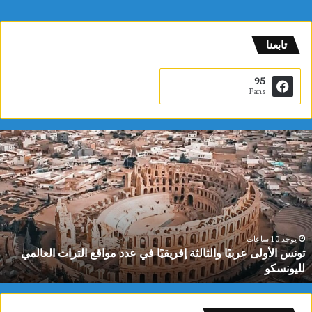
تابعنا
95
Fans
أ
م
ط
ا
ر
غ
ز
ي
يوجد 10 ساعات
أمطار غزيرة ورياح قوية تصل سرعتها إلى 90 كلم/س بداية من
ر
ظهر اليوم
ة
و
ر