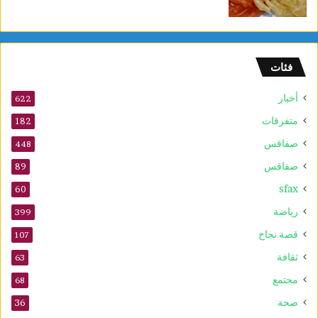
ل
م
/
س
فئات
ب
د
أخبار
ا
622
ي
متفرقات
182
ة
صفاقس
م
448
ن
صفاقس
89
ظ
sfax
ه
60
ر
رياضة
399
ا
ل
قصة نجاح
107
ي
ثقافة
63
و
م
مجتمع
68
صحة
36