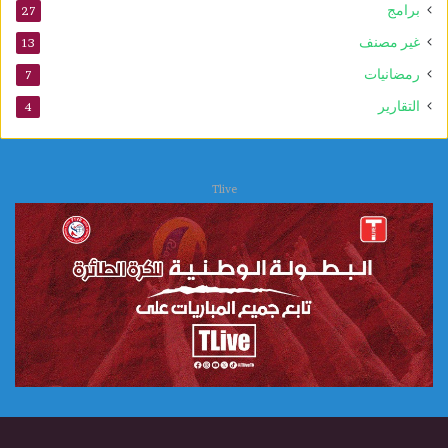
برامج
27
غير مصنف
13
رمضانيات
7
التقارير
4
Tlive