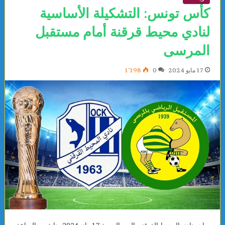
كأس تونس: التشكيلة الأساسية
لنادي محيط قرقنة أمام مستقبل
المرسى
17 مايو 2024
0
1٬198