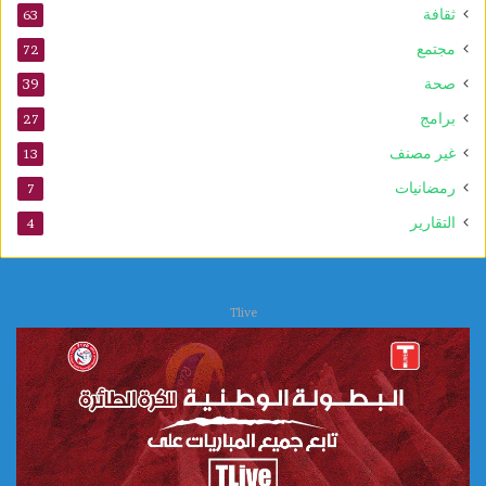
و
ثقافة
63
ل
د
مجتمع
72
ا
صحة
39
ل
ن
برامج
27
ب
غير مصنف
13
و
ي
رمضانيات
7
التقارير
4
Tlive