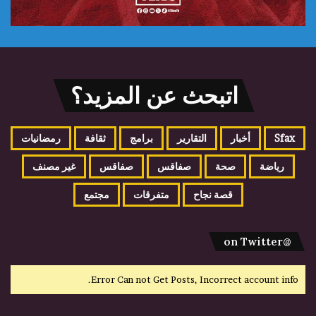
اتبحث عن المزيد؟
Sfax
أخبار
التقارير
برامج
ثقافة
رمضانيات
رياضة
صحة
صفاقس
صفاقس
غير مصنف
قصة نجاح
متفرقات
مجتمع
@on Twitter
Error Can not Get Posts, Incorrect account info.