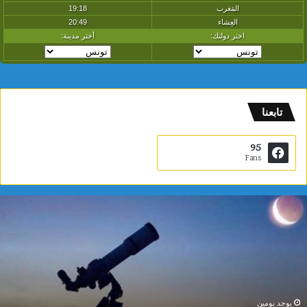
تابعنا
95
Fans
م
د
ي
ن
ة
ا
ل
ع
يوجد يومين