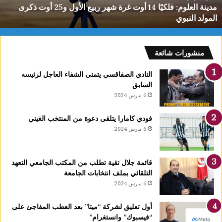
مدينة العلوم: فلكيًا 14 أوت غرة شهر ربيع الأول و25 أوت ذكرى
ل
المولد النبوي
و
م
:
ف
منشورات شائعة
ل
ك
النادي الصفاقسي يتمنى الشفاء العاجل لرئيسه
يً
السابق
ا
6 مارس 2024
1
4
فودي كامارا يتلقى دعوة من المنتخب الغيني
أ
6 مارس 2024
و
ت
غ
قائمة جلال تقية تطلب من المكتب الجامعي التعهد
ر
التلقائي بملف انتخابات الجامعة
ة
6 مارس 2024
ش
ه
ر
أول تعليق لشركة “ميتا” بعد العطب المفاجئ على
ر
“فيسبوك” وانستغرام”