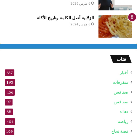
ب
6 مارس 2024
ي
ع
الزلابية أصل الكلمة وتاريخ الأكلة
ا
6 مارس 2024
ل
أ
و
ل
و
فئات
2
5
أخبار
أ
637
و
متفرقات
192
ت
صفاقس
ذ
456
ك
صفاقس
97
ر
sfax
ى
68
ا
رياضة
404
ل
م
قصة نجاح
109