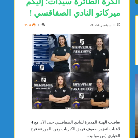
الكرة الطائرة سيدات: إليكم
ميركاتو النادي الصفاقسي !
11 سبتمبر 2024
0
994
ي
ص
ا
ف
س
ا
م
ق
ي
س
ن
:
ا
م
يوجد ساعتين
يوجد ساعت
تعاقدت الهيئة المديرة للنادي الصفاقسي حتى الآن مع 4
ل
و
ياسمين الديماسي تتوج بذهبية البطولة العربية
صفاقس: م
لاعبات لتعزيز صفوف فريق الكبريات وهن: الموزعة فرح
د
ا
للشطرنج تحت 10 سنوات
المستشف
الخياري (من مواليد…
ي
ط