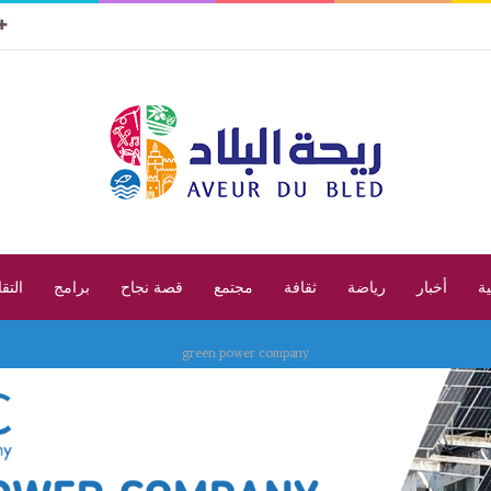
ية
أخبار
رياضة
ثقافة
مجتمع
قصة نجاح
برامج
التق
green power company