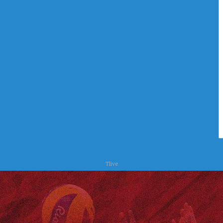
ا
ح
ت
ر
س
Tlive