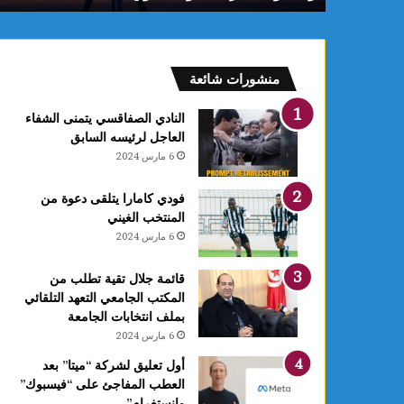
م
:
ف
ل
منشورات شائعة
ك
يً
النادي الصفاقسي يتمنى الشفاء
ا
العاجل لرئيسه السابق
1
6 مارس 2024
4
أ
فودي كامارا يتلقى دعوة من
و
المنتخب الغيني
ت
6 مارس 2024
غ
ر
ة
قائمة جلال تقية تطلب من
ش
المكتب الجامعي التعهد التلقائي
ه
بملف انتخابات الجامعة
ر
6 مارس 2024
ر
أول تعليق لشركة “ميتا” بعد
ب
العطب المفاجئ على “فيسبوك”
ي
وانستغرام”