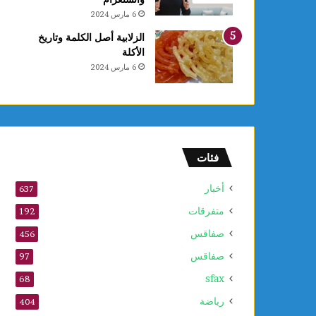
ع
6 مارس 2024
ا
ل
الزلابية أصل الكلمة وتاريخ
أ
الأكلة
و
6 مارس 2024
ل
و
2
5
أ
و
فئات
ت
ذ
أخبار
637
ك
متفرقات
ر
192
ى
صفاقس
456
ا
صفاقس
ل
97
م
sfax
68
و
ل
رياضة
404
د