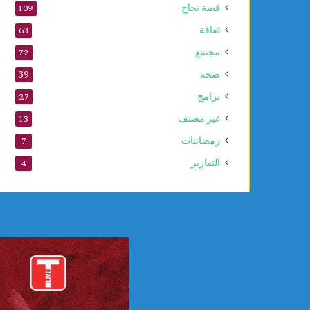
قصة نجاح
109
ا
ل
ثقافة
63
ن
مجتمع
72
ب
و
صحة
39
ي
برامج
27
غير مصنف
13
رمضانيات
7
التقارير
4