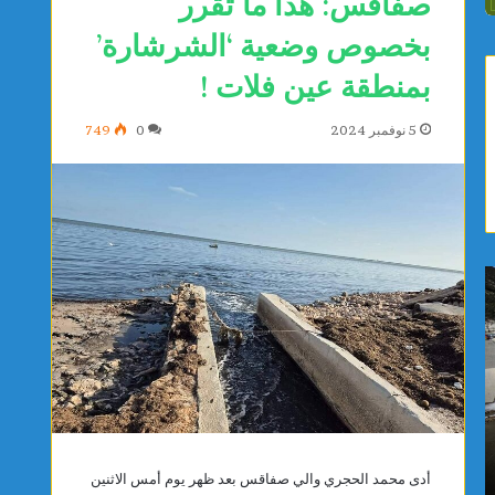
صفاقس: هذا ما تقرر
بخصوص وضعية ‘الشرشارة’
بمنطقة عين فلات !
5 نوفمبر 2024
0
749
ب
ا
ا
خ
ح
ت
ث
ي
و
ا
ن
ر
ي
م
يوجد 10 ساعات
يوجد 11 ساعة
ط
ع
باحثون يطورون عقارًا جديدًا يحدّ من نمو الأورام
اختيار مع
و
ه
أدى محمد الحجري والي صفاقس بعد ظهر يوم أمس الاثنين
السرطانية ويعزز فعالية العلاجات
لمراقبة 
ر
د