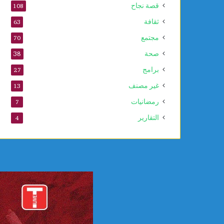
قصة نجاح
108
ثقافة
63
مجتمع
70
صحة
38
برامج
27
غير مصنف
13
رمضانيات
7
التقارير
4