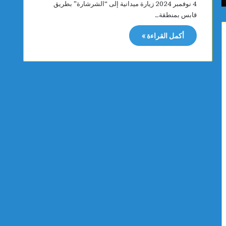
4 نوفمبر 2024 زيارة ميدانية إلى “الشرشارة” بطريق
و
ب
قابس بمنطقة…
ن
ا
ع
س
أكمل القراءة »
ق
ت
ا
و
رً
ر
ا
م
ج
ر
د
ك
ي
زً
دً
ا
ا
إ
ي
ق
ح
ل
دّ
ي
م
م
ن
يً
ن
ا
م
ل
و
ش
ا
م