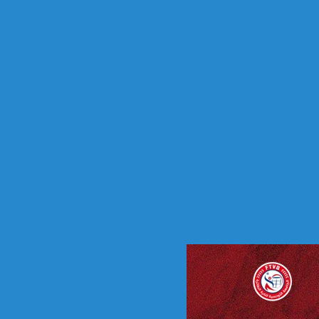
س
ن
ة