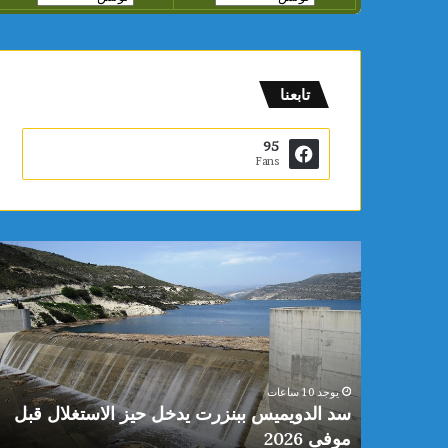
تابعنا
95
Fans
س
د
ا
ل
د
و
ي
يوجد 10 ساعات
م
 محمد
سد الدويميس ببنزرت يدخل حيز الاستغلال قبل
ي
موفى 2026
س