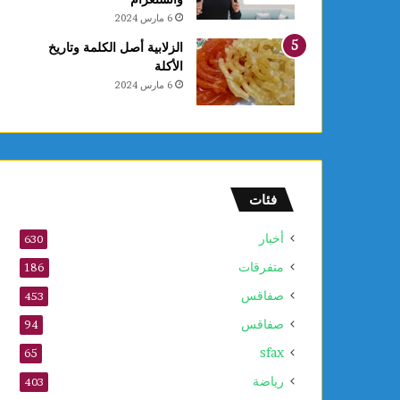
ل
6 مارس 2024
ق
ب
الزلابية أصل الكلمة وتاريخ
ل
الأكلة
م
6 مارس 2024
و
ف
ى
2
0
2
فئات
6
أخبار
630
متفرقات
186
صفاقس
453
صفاقس
94
sfax
65
رياضة
403