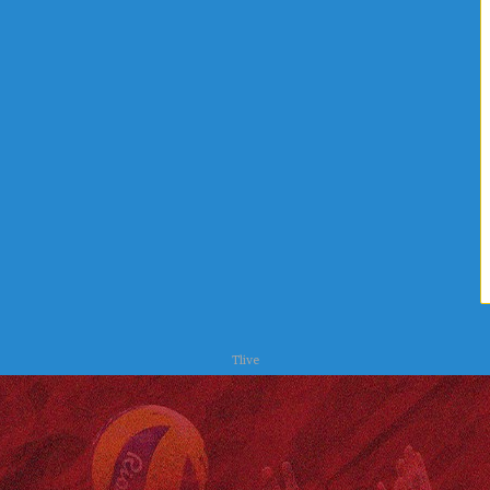
ا
ص
ل
ر
ي
ف
ة
ا
ا
ل
ل
ص
ع
ح
ل
ي
ا
و
ج
ا
ا
ل
ت
ب
ي
ئ
ة
Tlive