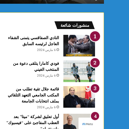
ب
ب
ن
ز
منشورات شائعة
ر
ت
النادي الصفاقسي يتمنى الشفاء
ي
العاجل لرئيسه السابق
د
6 مارس 2024
خ
ل
فودي كامارا يتلقى دعوة من
ح
المنتخب الغيني
ي
6 مارس 2024
ز
ا
ل
قائمة جلال تقية تطلب من
ا
المكتب الجامعي التعهد التلقائي
س
بملف انتخابات الجامعة
ت
6 مارس 2024
غ
أول تعليق لشركة “ميتا” بعد
ل
العطب المفاجئ على “فيسبوك”
ا
وانستغرام”