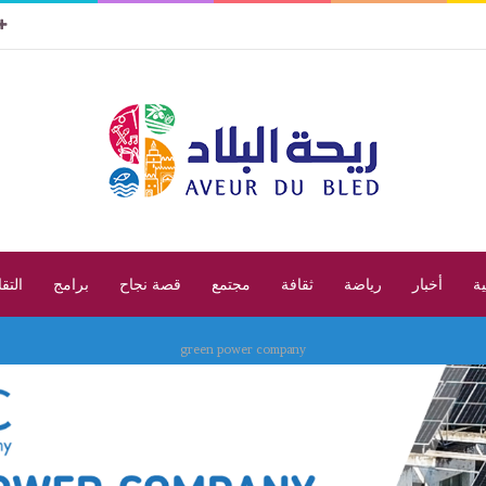
ية
أخبار
رياضة
ثقافة
مجتمع
قصة نجاح
برامج
التق
green power company