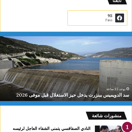
تابعنا
95
Fans
س
د
ا
ل
د
و
ي
م
ي
يوجد 15 ساعة
سد الدويميس ببنزرت يدخل حيز الاستغلال قبل موفى 2026
س
ب
ب
ن
منشورات شائعة
ز
ر
النادي الصفاقسي يتمنى الشفاء العاجل لرئيسه
ت