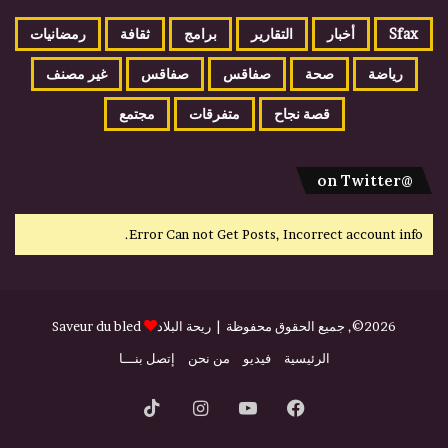
Sfax
أخبار
التقارير
برامج
ثقافة
رمضانيات
رياضة
صحة
صفاقس
صفاقس
غير مصنف
قصة نجاح
متفرقات
مجتمع
@on Twitter
Error Can not Get Posts, Incorrect account info.
2026©, جميع الحقوق محفوظة |
ريحة البلاد
Saveur du bled
الرئيسية
فيديو
من نحن
إتصل بنـــا
فيسبوك
يوتيوب
انستقرام
‫TikTok