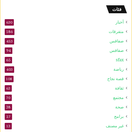
ف
فئات
ى
2
أخبار
630
0
2
متفرقات
186
6
صفاقس
453
صفاقس
94
sfax
65
رياضة
403
قصة نجاح
108
ثقافة
63
مجتمع
70
صحة
38
برامج
27
غير مصنف
13