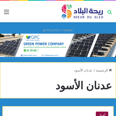
بحث عن
قائ
green power company
الرئيسية
/
عدنان الأسود
عدنان الأسود
أخبار