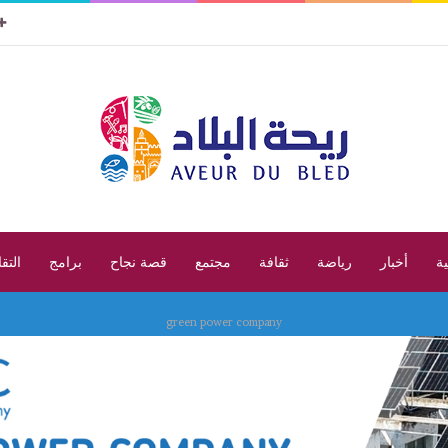
ية
أخبار
رياضة
ثقافة
مجتمع
قصة نجاح
برامج
التق
green power company