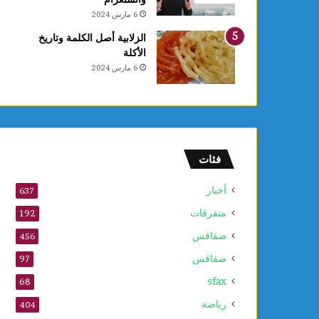
ع
6 مارس 2024
ا
ل
الزلابية أصل الكلمة وتاريخ
أ
الأكلة
و
6 مارس 2024
ل
و
2
5
أ
و
فئات
ت
ذ
أخبار
637
ك
متفرقات
ر
192
ى
صفاقس
456
ا
صفاقس
ل
97
م
sfax
68
و
ل
رياضة
404
د