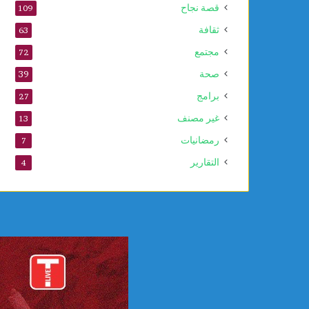
قصة نجاح
109
ا
ل
ثقافة
63
ن
مجتمع
72
ب
و
صحة
39
ي
برامج
27
غير مصنف
13
رمضانيات
7
التقارير
4