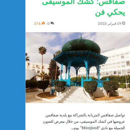
صفاقس: كشك الموسيقى
يحكي فن
19 فبراير 2025
0
574
ا
ل
ت
ق
د
م
ا
يوجد 23 ساعة
تواصل صفاقس المزيانة بالشراكة مع بلدية صفاقس
ل
واطنة تتبرع بتجهيزات طبية لفائدة
التقدم الرياضي بساق
عروضها في كشك الموسيقى، من خلال معرض للفنون
ر
ى الجهوي بالمحرس
رشاد الشلي
الجميلة مع نادي “Moojood” يوم…
ي