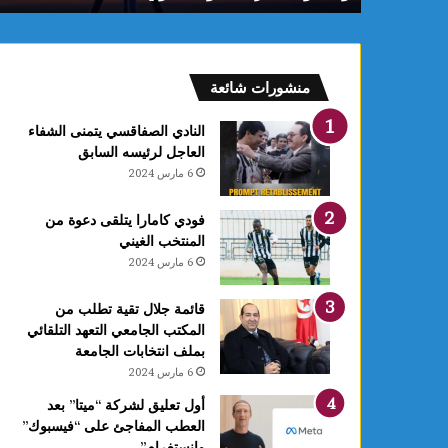
م
:
ف
ل
منشورات شائعة
ك
يً
النادي الصفاقسي يتمنى الشفاء
ا
العاجل لرئيسه السابق
1
6 مارس 2024
4
أ
فودي كامارا يتلقى دعوة من
و
المنتخب الغيني
ت
6 مارس 2024
غ
ر
ة
قائمة جلال تقية تطلب من
ش
المكتب الجامعي التعهد التلقائي
ه
بملف انتخابات الجامعة
ر
6 مارس 2024
ر
أول تعليق لشركة “ميتا” بعد
ب
العطب المفاجئ على “فيسبوك”
ي
وانستغرام”