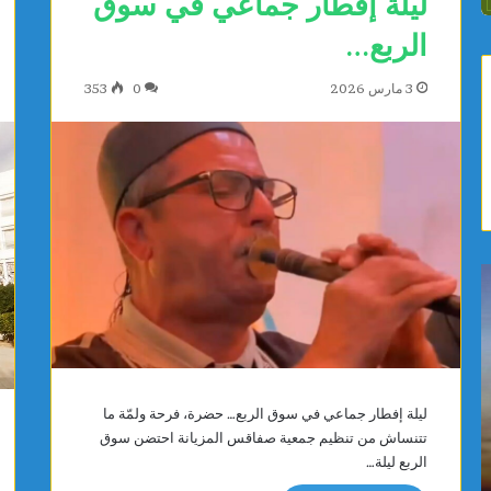
ليلة إفطار جماعي في سوق
الربع…
3 مارس 2026
0
353
ي
ص
ا
ف
س
ا
م
ق
ي
س
ن
:
ليلة إفطار جماعي في سوق الربع… حضرة، فرحة ولمّة ما
ا
م
يوجد 23 ساعة
يوجد 23 ساعة
ل
و
تتنساش من تنظيم جمعية صفاقس المزيانة احتضن سوق
ياسمين الديماسي تتوج بذهبية البطولة العربية
صفاقس: م
د
ا
الربع ليلة…
للشطرنج تحت 10 سنوات
المستشف
ي
ط