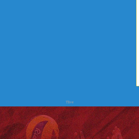
ا
ح
ت
ر
س
Tlive