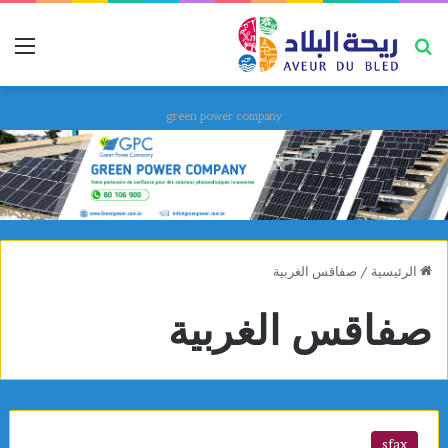
بحث عن
قائ
green power company
الرئيسية
/
صفاقس الغربية
صفاقس الغربية
sfax