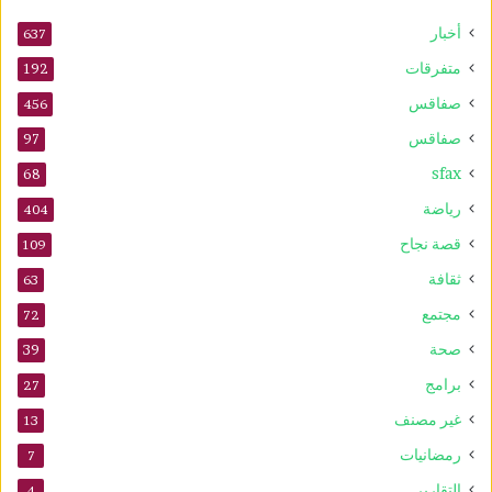
5
أخبار
أ
637
و
متفرقات
192
ت
صفاقس
ذ
456
ك
صفاقس
97
ر
sfax
ى
68
ا
رياضة
404
ل
م
قصة نجاح
109
و
ثقافة
63
ل
د
مجتمع
72
ا
صحة
39
ل
ن
برامج
27
ب
غير مصنف
13
و
ي
رمضانيات
7
التقارير
4