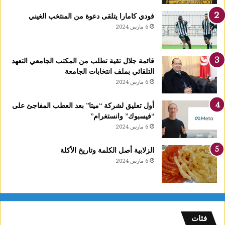
4
فودي كامارا يتلقى دعوة من المنتخب الغيني
أ
6 مارس 2024
و
ت
غ
قائمة جلال تقية تطلب من المكتب الجامعي التعهد
ر
التلقائي بملف انتخابات الجامعة
ة
6 مارس 2024
ش
ه
ر
أول تعليق لشركة “ميتا” بعد العطب المفاجئ على
ر
“فيسبوك” وانستغرام”
ب
6 مارس 2024
ي
ع
الزلابية أصل الكلمة وتاريخ الأكلة
ا
6 مارس 2024
ل
أ
و
ل
و
فئات
2