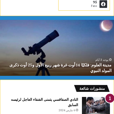
95
Fans
م
د
ي
ن
ة
ا
ل
ع
يوجد 3 أيام
مدينة العلوم: فلكيًا 14 أوت غرة شهر ربيع الأول و25 أوت ذكرى
ل
المولد النبوي
و
م
:
ف
منشورات شائعة
ل
ك
النادي الصفاقسي يتمنى الشفاء العاجل لرئيسه
يً
السابق
ا
6 مارس 2024
1