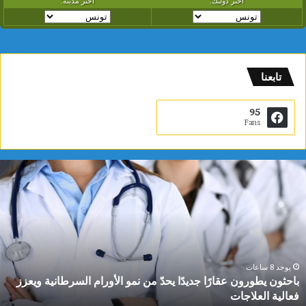
تابعنا
95
Fans
ب
ا
ح
ث
و
ن
ي
ط
يوجد 8 ساعات
باحثون يطورون عقارًا جديدًا يحدّ من نمو الأورام السرطانية ويعزز
و
فعالية العلاجات
ر