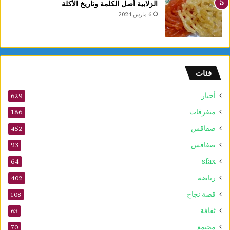
الزلابية أصل الكلمة وتاريخ الأكلة
أ
6 مارس 2024
و
ر
ا
م
ا
فئات
ل
س
أخبار
ر
629
ط
متفرقات
186
ا
صفاقس
ن
452
ي
صفاقس
93
ة
sfax
و
64
ي
رياضة
402
ع
ز
قصة نجاح
108
ز
ثقافة
63
ف
ع
مجتمع
70