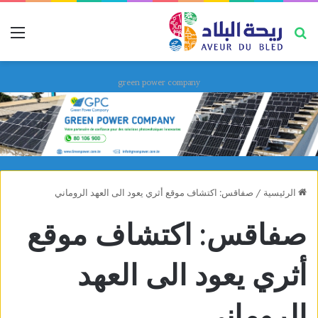
بحث عن
قائ
green power company
الرئيسية
/
صفاقس: اكتشاف موقع أثري يعود الى العهد الروماني
صفاقس: اكتشاف موقع
أثري يعود الى العهد
الروماني