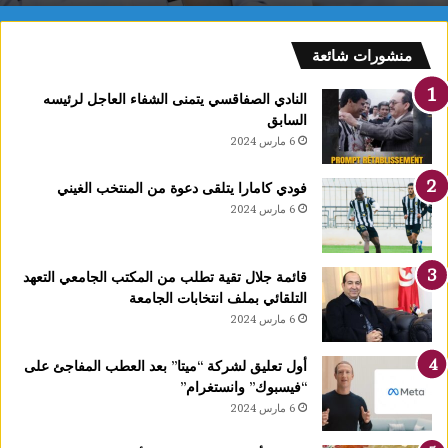
و
ن
ع
منشورات شائعة
ق
ا
النادي الصفاقسي يتمنى الشفاء العاجل لرئيسه
رً
السابق
ا
6 مارس 2024
ج
د
فودي كامارا يتلقى دعوة من المنتخب الغيني
ي
6 مارس 2024
دً
ا
ي
قائمة جلال تقية تطلب من المكتب الجامعي التعهد
ح
التلقائي بملف انتخابات الجامعة
دّ
6 مارس 2024
م
ن
ن
أول تعليق لشركة “ميتا” بعد العطب المفاجئ على
م
“فيسبوك” وانستغرام”
و
6 مارس 2024
ا
ل