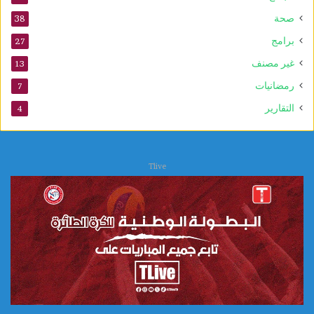
ا
صحة
38
ل
ي
برامج
27
ة
غير مصنف
13
ا
ل
رمضانيات
7
ع
التقارير
4
ل
ا
ج
ا
Tlive
ت