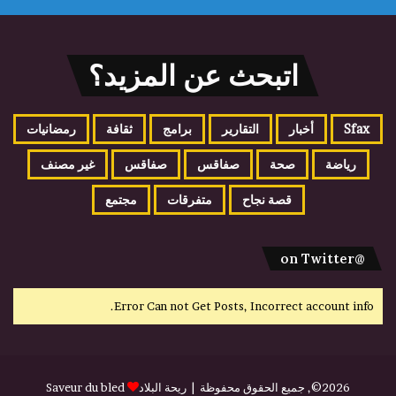
اتبحث عن المزيد؟
Sfax
أخبار
التقارير
برامج
ثقافة
رمضانيات
رياضة
صحة
صفاقس
صفاقس
غير مصنف
قصة نجاح
متفرقات
مجتمع
@on Twitter
Error Can not Get Posts, Incorrect account info.
2026©, جميع الحقوق محفوظة |
ريحة البلاد
Saveur du bled