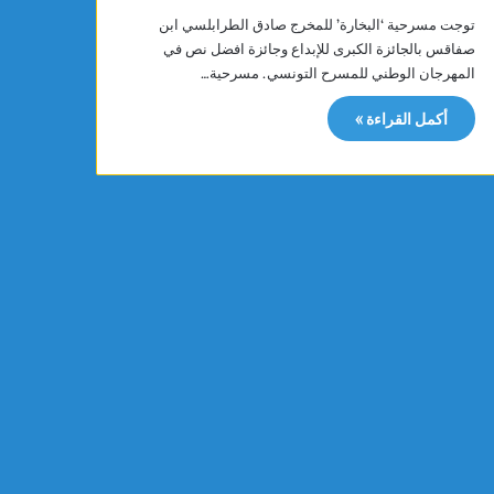
ا
توجت مسرحية ‘البخارة’ للمخرج صادق الطرابلسي ابن
ض
صفاقس بالجائزة الكبرى للإبداع وجائزة افضل نص في
ي
المهرجان الوطني للمسرح التونسي. مسرحية…
ب
س
أكمل القراءة »
ا
ق
ي
ة
ا
ل
د
ا
ئ
ر
ي
ت
ع
ا
ق
د