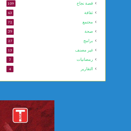
قصة نجاح
109
ا
ل
ثقافة
63
ن
مجتمع
72
ب
و
صحة
39
ي
برامج
27
غير مصنف
13
رمضانيات
7
التقارير
4