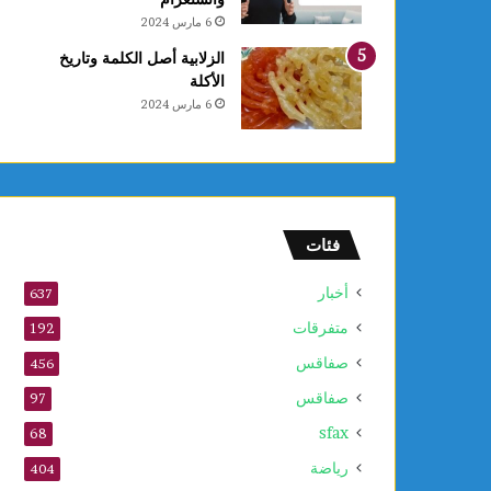
ع
6 مارس 2024
ا
ل
الزلابية أصل الكلمة وتاريخ
أ
الأكلة
و
6 مارس 2024
ل
و
2
5
أ
و
فئات
ت
ذ
أخبار
637
ك
متفرقات
ر
192
ى
صفاقس
456
ا
صفاقس
ل
97
م
sfax
68
و
ل
رياضة
404
د