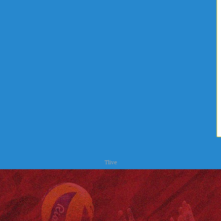
ا
ح
ت
ر
س
Tlive