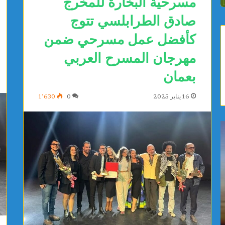
مسرحية البخارة للمخرج
صادق الطرابلسي تتوج
كأفضل عمل مسرحي ضمن
مهرجان المسرح العربي
بعمان
16 يناير 2025
0
1٬630
ي
ص
ا
ف
س
ا
م
ق
ي
س
ن
:
ا
م
يوجد 23 ساعة
يوجد 23 ساعة
ل
و
ياسمين الديماسي تتوج بذهبية البطولة العربية
صفاقس: م
د
ا
للشطرنج تحت 10 سنوات
المستشف
ي
ط