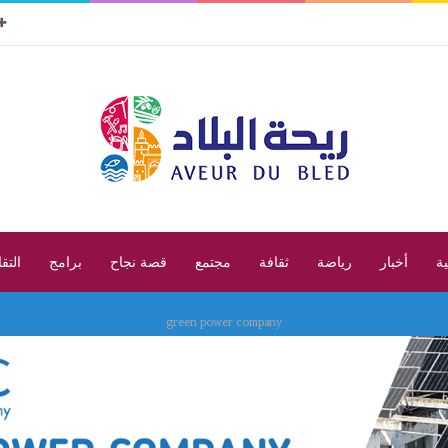
ية
أخبار
رياضة
ثقافة
مجتمع
قصة نجاح
برامج
التق
green power company