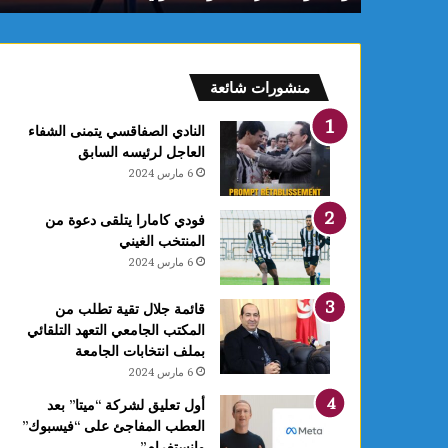
م
:
ف
ل
منشورات شائعة
ك
يً
النادي الصفاقسي يتمنى الشفاء
ا
العاجل لرئيسه السابق
1
6 مارس 2024
4
أ
فودي كامارا يتلقى دعوة من
و
المنتخب الغيني
ت
6 مارس 2024
غ
ر
ة
قائمة جلال تقية تطلب من
ش
المكتب الجامعي التعهد التلقائي
ه
بملف انتخابات الجامعة
ر
6 مارس 2024
ر
أول تعليق لشركة “ميتا” بعد
ب
العطب المفاجئ على “فيسبوك”
ي
وانستغرام”