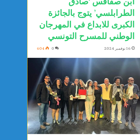
ابن صفاقس ‘صادق
الطرابلسي’ يتوج بالجائزة
الكبرى للابداع في المهرجان
الوطني للمسرح التونسي
16 نوفمبر 2024
0
604
ا
ل
ت
ق
د
م
ا
يوجد 23 ساعة
ل
واطنة تتبرع بتجهيزات طبية لفائدة
التقدم الرياضي بساق
ر
ى الجهوي بالمحرس
رشاد الشلي
ي