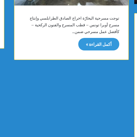
م
ن
ا
ة
س
ت
توجت مسرحية البخارّة اخراج الصادق الطرابلسي وإنتاج
ي
ت
مسرح أوبرا تونس – قطب المسرح والفنون الركحية –
ت
ب
كأفضل عمل مسرحي ضمن…
ت
ر
و
ع
أكمل القراءة »
ج
ب
ب
ت
ذ
ج
ه
ه
ب
ي
ي
ز
ة
ا
ا
ت
ل
ط
ب
ب
ط
ي
و
ة
ل
ل
ة
ف