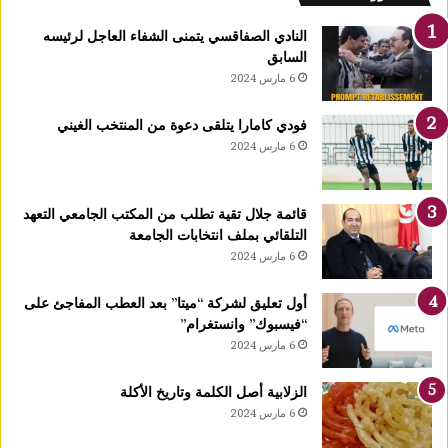
ل
ك
النادي الصفاقسي يتمنى الشفاء العاجل لرئيسه
يً
السابق
ا
6 مارس 2024
1
4
فودي كامارا يتلقى دعوة من المنتخب الغيني
أ
6 مارس 2024
و
ت
غ
قائمة جلال تقية تطلب من المكتب الجامعي التعهد
ر
التلقائي بملف انتخابات الجامعة
ة
6 مارس 2024
ش
ه
ر
أول تعليق لشركة “ميتا” بعد العطب المفاجئ على
ر
“فيسبوك” وانستغرام”
ب
6 مارس 2024
ي
ع
الزلابية أصل الكلمة وتاريخ الأكلة
ا
6 مارس 2024
ل
أ