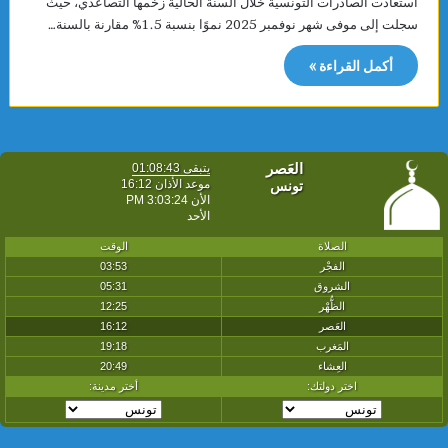
استعادت الصادرات التونسية خلال السنة الحالية زخمها التصاعدي، حيث
سجلت إلى موفى شهر نوفمبر 2025 نموًا بنسبة 1.5% مقارنة بالسنة…
أكمل القراءة »