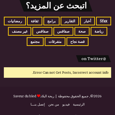
اتبحث عن المزيد؟
Sfax
أخبار
التقارير
برامج
ثقافة
رمضانيات
رياضة
صحة
صفاقس
صفاقس
غير مصنف
قصة نجاح
متفرقات
مجتمع
@on Twitter
Error Can not Get Posts, Incorrect account info.
2026©, جميع الحقوق محفوظة |
ريحة البلاد
Saveur du bled
الرئيسية
فيديو
من نحن
إتصل بنـــا