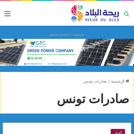
بحث عن
قائ
green power company
الرئيسية
/
صادرات تونس
صادرات تونس
أخبار