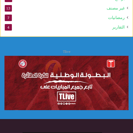
ب
غير مصنف
13
و
ي
رمضانيات
7
التقارير
4
Tlive