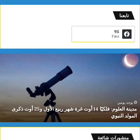
تابعنا
95
Fans
م
د
ي
ن
ة
ا
ل
ع
يوجد يومين
مدينة العلوم: فلكيًا 14 أوت غرة شهر ربيع الأول و25 أوت ذكرى
ل
المولد النبوي
و
م
:
ف
منشورات شائعة