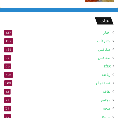
و
ل
و
فئات
2
5
أخبار
أ
637
و
متفرقات
192
ت
صفاقس
ذ
456
ك
صفاقس
97
ر
sfax
ى
68
ا
رياضة
404
ل
م
قصة نجاح
109
و
ثقافة
63
ل
د
مجتمع
72
ا
صحة
39
ل
ن
برامج
27