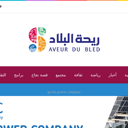
ية
أخبار
رياضة
ثقافة
مجتمع
قصة نجاح
برامج
التق
green power company