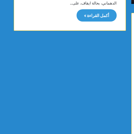
الدهماني، بحالة ايقاف، على…
م
ن
ا
ة
أكمل القراءة »
س
ت
ي
ت
ت
ب
ت
ر
و
ع
ج
ب
ب
ت
ذ
ج
ه
ه
ب
ي
ي
ز
ة
ا
ا
ت
ل
ط
ب
ب
ط
ي
و
ة
ل
ل
ة
ف