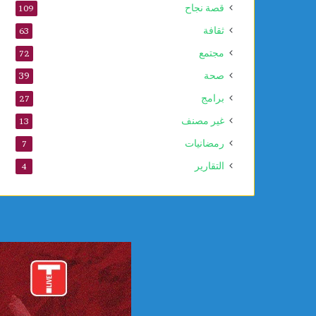
قصة نجاح
109
ا
ل
ثقافة
63
ن
مجتمع
72
ب
و
صحة
39
ي
برامج
27
غير مصنف
13
رمضانيات
7
التقارير
4