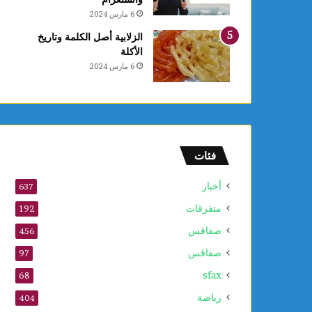
ع
6 مارس 2024
ا
ل
الزلابية أصل الكلمة وتاريخ
أ
الأكلة
و
6 مارس 2024
ل
و
2
5
أ
و
فئات
ت
ذ
أخبار
637
ك
متفرقات
ر
192
ى
صفاقس
456
ا
صفاقس
ل
97
م
sfax
68
و
ل
رياضة
404
د