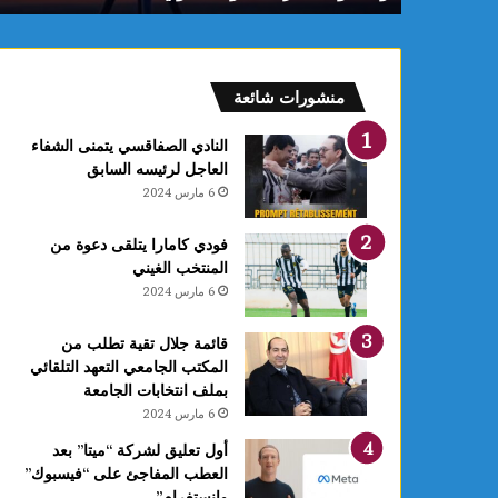
م
:
ف
ل
منشورات شائعة
ك
يً
النادي الصفاقسي يتمنى الشفاء
ا
العاجل لرئيسه السابق
1
6 مارس 2024
4
أ
فودي كامارا يتلقى دعوة من
و
المنتخب الغيني
ت
6 مارس 2024
غ
ر
ة
قائمة جلال تقية تطلب من
ش
المكتب الجامعي التعهد التلقائي
ه
بملف انتخابات الجامعة
ر
6 مارس 2024
ر
أول تعليق لشركة “ميتا” بعد
ب
العطب المفاجئ على “فيسبوك”
ي
وانستغرام”