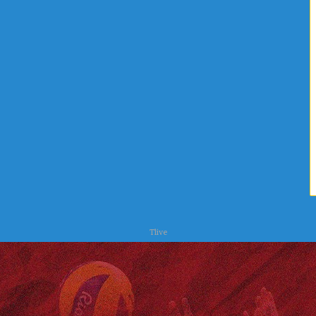
ا
ح
ت
ر
س
Tlive