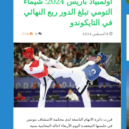
أولمبياد باريس 2024: شيماء
التومي تبلغ الدور ربع النهائي
في التايكوندو
8 أغسطس 2024
0
774
ي
ص
ا
ف
س
ا
م
ق
ي
س
ن
:
ا
م
يوجد يومين
يوجد يومين
ل
و
ياسمين الديماسي تتوج بذهبية البطولة العربية
صفاقس: م
قررت دائرة الاتهام التاسعة لدى محكمة الاستئناف بتونس
د
ا
للشطرنج تحت 10 سنوات
المستشف
في جلستها المنعقدة اليوم الأربعاء احالة المحامية سنية
ي
ط