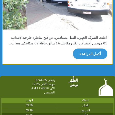
أعلنت الشركة الجهوية للنقل بصفاقس، عن فتح مناظرة خارجية لإنتداب:
01 مهندس إختصاص إلكترومكانيك 16 سائق حافلة 02 ميكانيكي معدات…
أكمل القراءة »