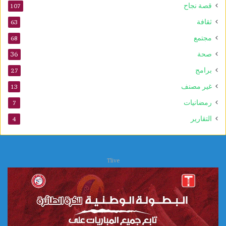
ن
قصة نجاح
107
د
ثقافة
63
و
ة
مجتمع
68
ص
صحة
36
ح
ف
برامج
27
ي
غير مصنف
13
ة
ا
رمضانيات
7
س
التقارير
4
ت
ث
ن
ا
Tlive
ئ
ي
ة