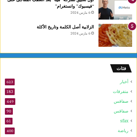
ك
“فيسبوك” وانستغرام”
ش
6 مارس 2024
ف
م
الزلابية أصل الكلمة وتاريخ الأكلة
ل
6 مارس 2024
ا
م
ح
د
و
فئات
ر
ت
أخبار
ه
623
ا
متفرقات
183
ل
صفاقس
س
449
ت
صفاقس
90
ي
sfax
ن
61
ف
رياضة
400
ي