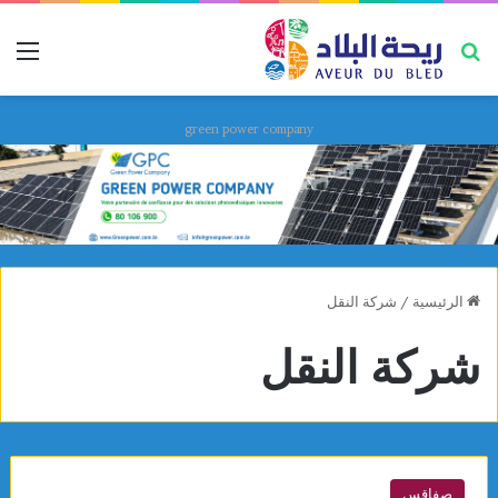
بحث عن
قائ
green power company
الرئيسية
/
شركة النقل
شركة النقل
صفاقس