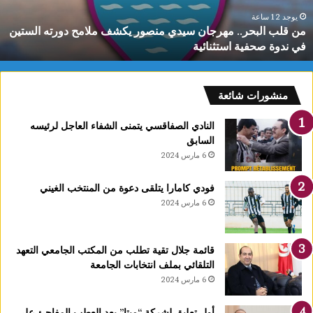
ل
ب
يوجد 12 ساعة
من قلب البحر.. مهرجان سيدي منصور يكشف ملامح دورته الستين
ح
في ندوة صحفية استثنائية
ر
.
.
م
منشورات شائعة
ه
ر
النادي الصفاقسي يتمنى الشفاء العاجل لرئيسه
ج
السابق
ا
6 مارس 2024
ن
س
فودي كامارا يتلقى دعوة من المنتخب الغيني
ي
6 مارس 2024
د
ي
م
قائمة جلال تقية تطلب من المكتب الجامعي التعهد
ن
التلقائي بملف انتخابات الجامعة
ص
6 مارس 2024
و
ر
ي
أول تعليق لشركة “ميتا” بعد العطب المفاجئ على