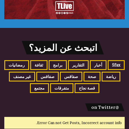
اتبحث عن المزيد؟
Sfax
أخبار
التقارير
برامج
ثقافة
رمضانيات
رياضة
صحة
صفاقس
صفاقس
غير مصنف
قصة نجاح
متفرقات
مجتمع
@on Twitter
Error Can not Get Posts, Incorrect account info.