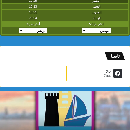
تابعنا
95
Fans
م
ن
ق
ل
ب
ا