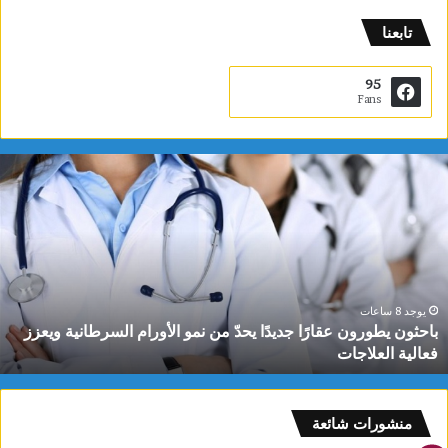
تابعنا
95
Fans
ب
ا
ح
ث
و
ن
ي
ط
يوجد 8 ساعات
باحثون يطورون عقارًا جديدًا يحدّ من نمو الأورام السرطانية ويعزز
و
فعالية العلاجات
ر
و
ن
ع
منشورات شائعة
ق