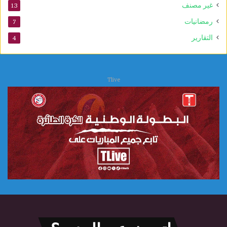
غير مصنف
13
ا
ل
رمضانيات
7
ع
التقارير
4
ل
ا
ج
ا
Tlive
ت