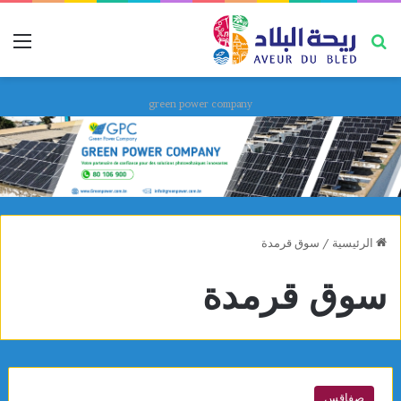
بحث عن
قائ
green power company
الرئيسية
/
سوق قرمدة
سوق قرمدة
صفاقس