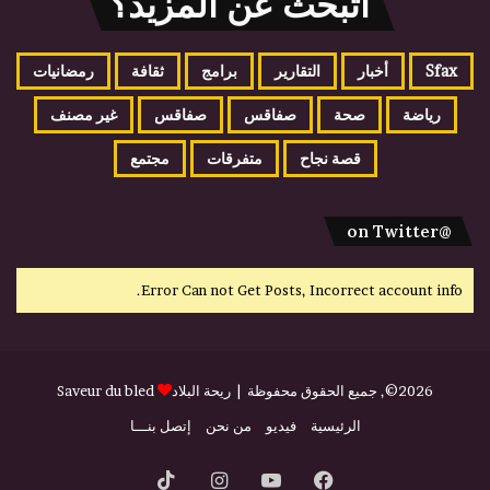
اتبحث عن المزيد؟
Sfax
أخبار
التقارير
برامج
ثقافة
رمضانيات
رياضة
صحة
صفاقس
صفاقس
غير مصنف
قصة نجاح
متفرقات
مجتمع
@on Twitter
Error Can not Get Posts, Incorrect account info.
2026©, جميع الحقوق محفوظة |
ريحة البلاد
Saveur du bled
الرئيسية
فيديو
من نحن
إتصل بنـــا
فيسبوك
يوتيوب
انستقرام
‫TikTok