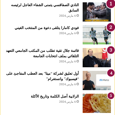
ا
النادي الصفاقسي يتمنى الشفاء العاجل لرئيسه
رً
السابق
ا
6 مارس 2024
ج
د
فودي كامارا يتلقى دعوة من المنتخب الغيني
ي
6 مارس 2024
دً
ا
ي
قائمة جلال تقية تطلب من المكتب الجامعي التعهد
ح
التلقائي بملف انتخابات الجامعة
دّ
6 مارس 2024
م
ن
ن
أول تعليق لشركة “ميتا” بعد العطب المفاجئ على
م
“فيسبوك” وانستغرام”
و
6 مارس 2024
ا
ل
الزلابية أصل الكلمة وتاريخ الأكلة
أ
6 مارس 2024
و
ر