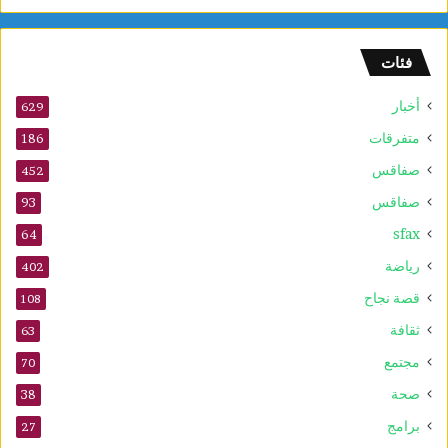
ا
م
ا
فئات
ل
س
أخبار
ر
629
ط
متفرقات
186
ا
صفاقس
ن
452
ي
صفاقس
93
ة
sfax
و
64
ي
رياضة
402
ع
ز
قصة نجاح
108
ز
ثقافة
63
ف
ع
مجتمع
70
ا
صحة
38
ل
ي
برامج
27
ة