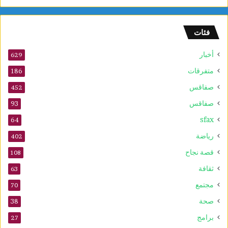
ا
م
ا
فئات
ل
س
أخبار
ر
629
ط
متفرقات
186
ا
صفاقس
ن
452
ي
صفاقس
93
ة
sfax
و
64
ي
رياضة
402
ع
ز
قصة نجاح
108
ز
ثقافة
63
ف
ع
مجتمع
70
ا
صحة
38
ل
ي
برامج
27
ة