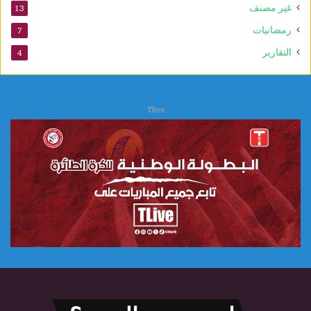
غير مصنف
13
ا
ل
رمضانيات
7
ع
التقارير
4
ل
ا
ج
ا
Tlive
ت