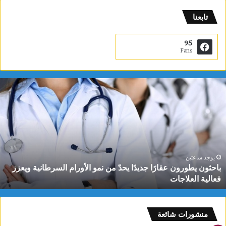
تابعنا
95
Fans
ب
ا
ح
ث
و
ن
ي
ط
يوجد ساعتين
باحثون يطورون عقارًا جديدًا يحدّ من نمو الأورام السرطانية ويعزز
و
فعالية العلاجات
ر
و
ن
ع
منشورات شائعة
ق