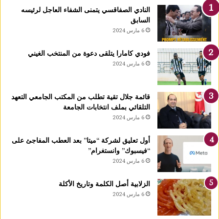
ا
النادي الصفاقسي يتمنى الشفاء العاجل لرئيسه
رً
السابق
ا
6 مارس 2024
ج
د
فودي كامارا يتلقى دعوة من المنتخب الغيني
ي
6 مارس 2024
دً
ا
ي
قائمة جلال تقية تطلب من المكتب الجامعي التعهد
ح
التلقائي بملف انتخابات الجامعة
دّ
6 مارس 2024
م
ن
ن
أول تعليق لشركة “ميتا” بعد العطب المفاجئ على
م
“فيسبوك” وانستغرام”
و
6 مارس 2024
ا
ل
الزلابية أصل الكلمة وتاريخ الأكلة
أ
6 مارس 2024
و
ر