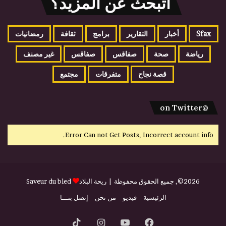
اتبحث عن المزيد؟
Sfax
أخبار
التقارير
برامج
ثقافة
رمضانيات
رياضة
صحة
صفاقس
صفاقس
غير مصنف
قصة نجاح
متفرقات
مجتمع
@on Twitter
Error Can not Get Posts, Incorrect account info.
2026©, جميع الحقوق محفوظة |
ريحة البلاد
Saveur du bled
الرئيسية
فيديو
من نحن
إتصل بنـــا
فيسبوك
يوتيوب
انستقرام
‫TikTok