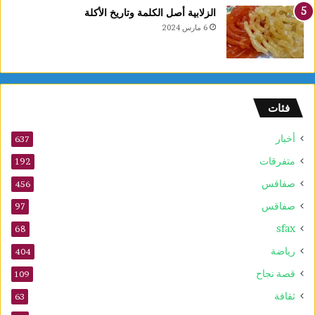
ع
الزلابية أصل الكلمة وتاريخ الأكلة
ا
6 مارس 2024
ل
أ
و
ل
و
فئات
2
5
أخبار
أ
637
و
متفرقات
192
ت
صفاقس
ذ
456
ك
صفاقس
97
ر
sfax
ى
68
ا
رياضة
404
ل
م
قصة نجاح
109
و
ثقافة
63
ل