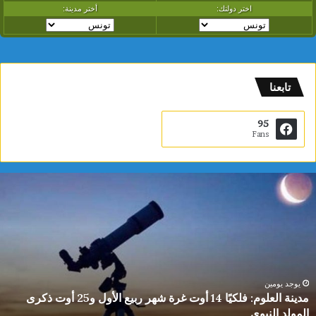
تابعنا
95
Fans
م
د
ي
ن
ة
ا
ل
ع
يوجد يومين
مدينة العلوم: فلكيًا 14 أوت غرة شهر ربيع الأول و25 أوت ذكرى
ل
المولد النبوي
و