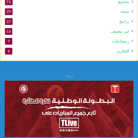
د
مجتمع
72
ا
صحة
39
ل
ن
برامج
27
ب
غير مصنف
13
و
ي
رمضانيات
7
التقارير
4
Tlive