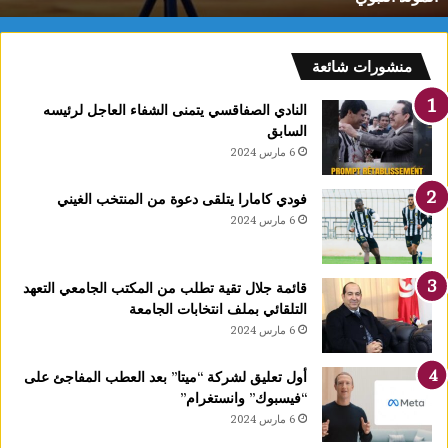
م
:
ف
منشورات شائعة
ل
ك
النادي الصفاقسي يتمنى الشفاء العاجل لرئيسه
يً
السابق
ا
6 مارس 2024
1
4
فودي كامارا يتلقى دعوة من المنتخب الغيني
أ
6 مارس 2024
و
ت
غ
قائمة جلال تقية تطلب من المكتب الجامعي التعهد
ر
التلقائي بملف انتخابات الجامعة
ة
6 مارس 2024
ش
ه
ر
أول تعليق لشركة “ميتا” بعد العطب المفاجئ على
ر
“فيسبوك” وانستغرام”
ب
6 مارس 2024
ي