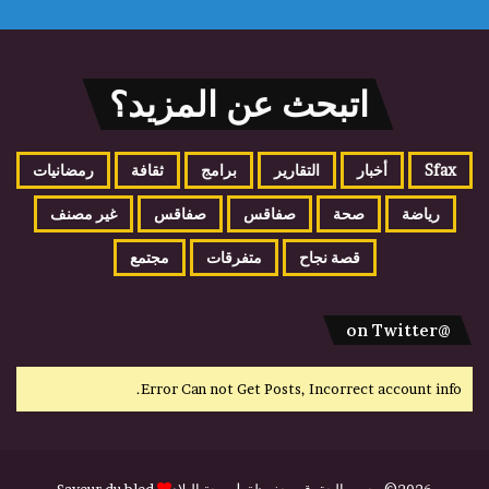
اتبحث عن المزيد؟
Sfax
أخبار
التقارير
برامج
ثقافة
رمضانيات
رياضة
صحة
صفاقس
صفاقس
غير مصنف
قصة نجاح
متفرقات
مجتمع
@on Twitter
Error Can not Get Posts, Incorrect account info.