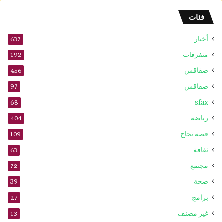
و
فئات
2
5
أخبار
أ
637
و
متفرقات
192
ت
صفاقس
ذ
456
ك
صفاقس
97
ر
sfax
ى
68
ا
رياضة
404
ل
م
قصة نجاح
109
و
ثقافة
63
ل
د
مجتمع
72
ا
صحة
39
ل
ن
برامج
27
ب
غير مصنف
13
و