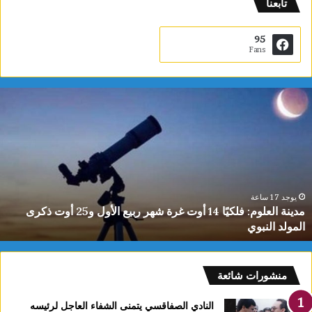
تابعنا
95
Fans
م
د
ي
ن
ة
ا
ل
ع
يوجد 17 ساعة
مدينة العلوم: فلكيًا 14 أوت غرة شهر ربيع الأول و25 أوت ذكرى
ل
المولد النبوي
و
م
:
ف
منشورات شائعة
ل
ك
النادي الصفاقسي يتمنى الشفاء العاجل لرئيسه