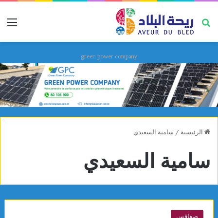
بحث عن
قائ
green power company
الرئيسية
/
سامية السعيدي
سامية السعيدي
صفاقس