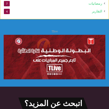
ي
رمضانيات
7
التقارير
4
Tlive
اتبحث عن المزيد؟