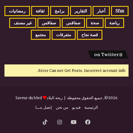
Sfax
أخبار
التقارير
برامج
ثقافة
رمضانيات
رياضة
صحة
صفاقس
صفاقس
غير مصنف
قصة نجاح
متفرقات
مجتمع
@on Twitter
Error Can not Get Posts, Incorrect account info.
2026©, جميع الحقوق محفوظة |
ريحة البلاد
Saveur du bled
الرئيسية
فيديو
من نحن
إتصل بنـــا
فيسبوك
يوتيوب
انستقرام
‫TikTok