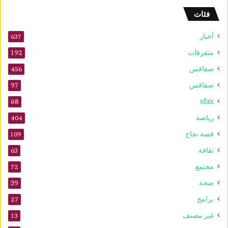
و
فئات
2
5
أخبار
أ
637
و
متفرقات
192
ت
صفاقس
ذ
456
ك
صفاقس
97
ر
sfax
ى
68
ا
رياضة
404
ل
م
قصة نجاح
109
و
ثقافة
63
ل
د
مجتمع
72
ا
صحة
39
ل
ن
برامج
27
ب
غير مصنف
13
و