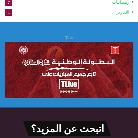
ي
رمضانيات
7
التقارير
4
Tlive
اتبحث عن المزيد؟