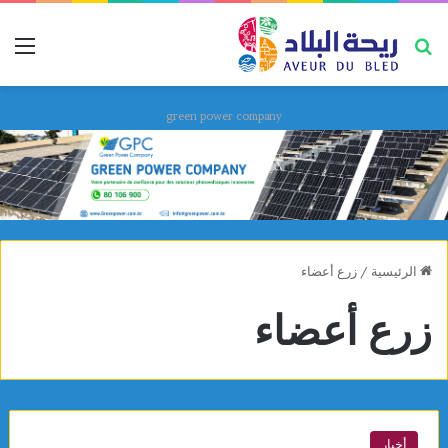
بحث عن
قائ
green power company
الرئيسية
/
زرع أعضاء
زرع أعضاء
أخبار