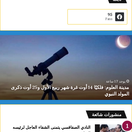
95
Fans
م
د
ي
ن
ة
ا
ل
ع
يوجد 17 ساعة
مدينة العلوم: فلكيًا 14 أوت غرة شهر ربيع الأول و25 أوت ذكرى
ل
المولد النبوي
و
م
:
ف
منشورات شائعة
ل
ك
النادي الصفاقسي يتمنى الشفاء العاجل لرئيسه
يً