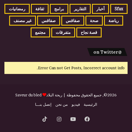
Sfax
أخبار
التقارير
برامج
ثقافة
رمضانيات
رياضة
صحة
صفاقس
صفاقس
غير مصنف
قصة نجاح
متفرقات
مجتمع
@on Twitter
Error Can not Get Posts, Incorrect account info.
2026©, جميع الحقوق محفوظة |
ريحة البلاد
Saveur du bled
الرئيسية
فيديو
من نحن
إتصل بنـــا
فيسبوك
يوتيوب
انستقرام
‫TikTok