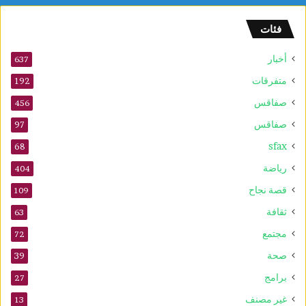
ل
و
فئات
2
5
أخبار
أ
637
و
متفرقات
192
ت
صفاقس
ذ
456
ك
صفاقس
97
ر
sfax
ى
68
ا
رياضة
404
ل
م
قصة نجاح
109
و
ثقافة
63
ل
د
مجتمع
72
ا
صحة
39
ل
ن
برامج
27
ب
غير مصنف
13
و