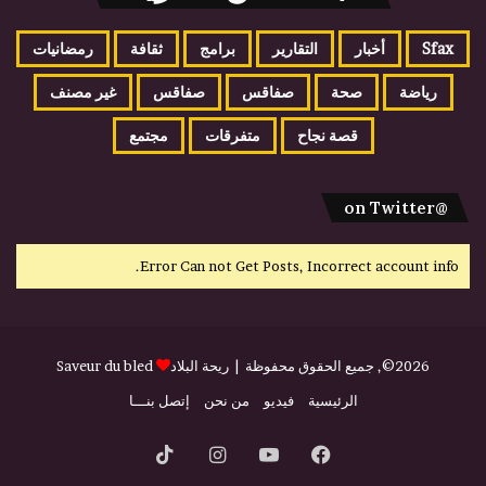
Sfax
أخبار
التقارير
برامج
ثقافة
رمضانيات
رياضة
صحة
صفاقس
صفاقس
غير مصنف
قصة نجاح
متفرقات
مجتمع
@on Twitter
Error Can not Get Posts, Incorrect account info.
2026©, جميع الحقوق محفوظة |
ريحة البلاد
Saveur du bled
الرئيسية
فيديو
من نحن
إتصل بنـــا
فيسبوك
يوتيوب
انستقرام
‫TikTok