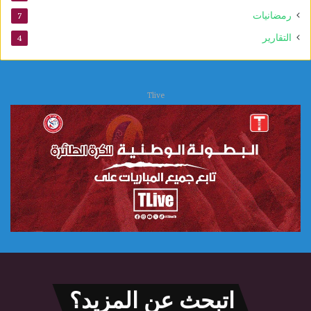
ي
رمضانيات
7
التقارير
4
Tlive
اتبحث عن المزيد؟