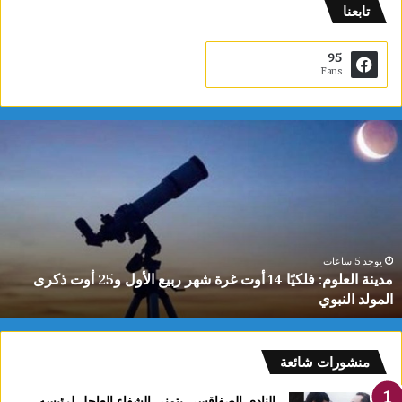
تابعنا
95
Fans
م
د
ي
ن
ة
ا
ل
ع
يوجد 5 ساعات
مدينة العلوم: فلكيًا 14 أوت غرة شهر ربيع الأول و25 أوت ذكرى
ل
المولد النبوي
و
م
:
ف
منشورات شائعة
ل
ك
النادي الصفاقسي يتمنى الشفاء العاجل لرئيسه