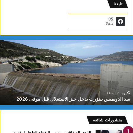
تابعنا
95
Fans
س
د
ا
ل
د
و
ي
م
ي
يوجد 17 ساعة
سد الدويميس ببنزرت يدخل حيز الاستغلال قبل موفى 2026
س
ب
ب
ن
منشورات شائعة
ز
ر
النادي الصفاقسي يتمنى الشفاء العاجل لرئيسه