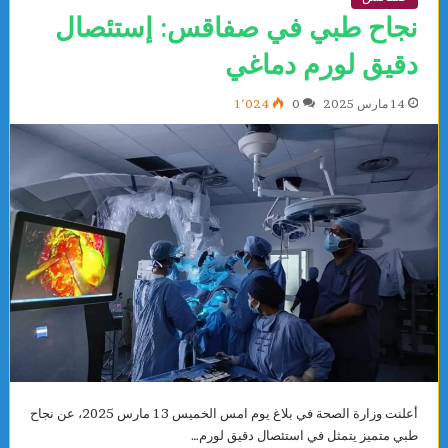
نجاح طبي في صفاقس: إستئصال
دقيق لورم دماغي
14 مارس 2025
0
1٬024
أعلنت وزارة الصحة في بلاغ يوم امس الخميس 13 مارس 2025، عن نجاح
طبي متميز يتمثل في استئصال دقيق لورم…