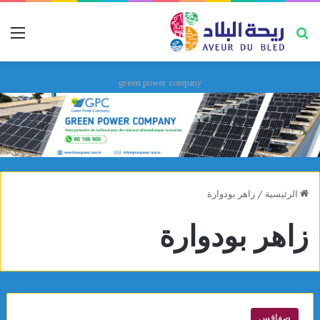
بحث عن
قائ
green power company
الرئيسية
/
زاهر بودوارة
زاهر بودوارة
صفاقس