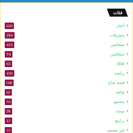
و
ف
فئات
ى
2
أخبار
630
0
2
متفرقات
186
6
صفاقس
453
صفاقس
94
sfax
65
رياضة
403
قصة نجاح
108
ثقافة
63
مجتمع
70
صحة
38
برامج
27
غير مصنف
13