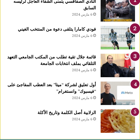
النادي الصفاقسي يتمنى الشفاء العاجل لرئيسه
يً
السابق
ا
6 مارس 2024
1
4
فودي كامارا يتلقى دعوة من المنتخب الغيني
أ
6 مارس 2024
و
ت
غ
قائمة جلال تقية تطلب من المكتب الجامعي التعهد
ر
التلقائي بملف انتخابات الجامعة
ة
6 مارس 2024
ش
ه
ر
أول تعليق لشركة “ميتا” بعد العطب المفاجئ على
ر
“فيسبوك” وانستغرام”
ب
6 مارس 2024
ي
ع
الزلابية أصل الكلمة وتاريخ الأكلة
ا
6 مارس 2024
ل
أ
و