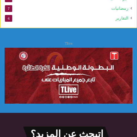
و
ي
رمضانيات
7
التقارير
4
Tlive
اتبحث عن المزيد؟