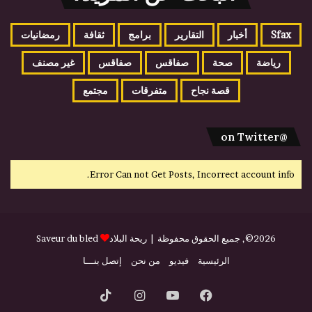
Sfax
أخبار
التقارير
برامج
ثقافة
رمضانيات
رياضة
صحة
صفاقس
صفاقس
غير مصنف
قصة نجاح
متفرقات
مجتمع
@on Twitter
Error Can not Get Posts, Incorrect account info.
2026©, جميع الحقوق محفوظة |
ريحة البلاد
Saveur du bled
الرئيسية
فيديو
من نحن
إتصل بنـــا
فيسبوك
يوتيوب
انستقرام
‫TikTok