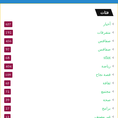
ل
و
فئات
2
5
أخبار
أ
637
و
متفرقات
192
ت
صفاقس
ذ
456
ك
صفاقس
97
ر
sfax
ى
68
ا
رياضة
404
ل
م
قصة نجاح
109
و
ثقافة
63
ل
د
مجتمع
72
ا
صحة
39
ل
ن
برامج
27
ب
غير مصنف
13