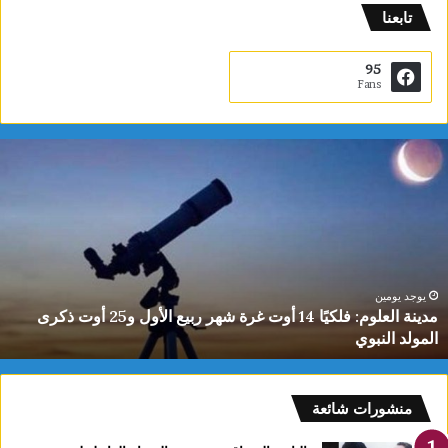
تابعنا
95
Fans
م
د
ي
ن
ة
ا
ل
ع
يوجد يومين
مدينة العلوم: فلكيًا 14 أوت غرة شهر ربيع الأول و25 أوت ذكرى
ل
المولد النبوي
و
م
:
ف
منشورات شائعة
ل
ك