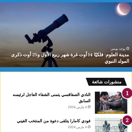
م
د
ي
ن
ة
ا
ل
ع
يوجد يومين
مدينة العلوم: فلكيًا 14 أوت غرة شهر ربيع الأول و25 أوت ذكرى
ل
المولد النبوي
و
م
:
ف
منشورات شائعة
ل
ك
النادي الصفاقسي يتمنى الشفاء العاجل لرئيسه
يً
السابق
ا
6 مارس 2024
1
4
فودي كامارا يتلقى دعوة من المنتخب الغيني
أ
6 مارس 2024
و