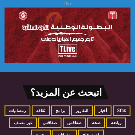
Tlive
اتبحث عن المزيد؟
Sfax
أخبار
التقارير
برامج
ثقافة
رمضانيات
رياضة
صحة
صفاقس
صفاقس
غير مصنف
قصة نجاح
متفرقات
مجتمع