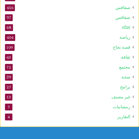
ت
صفاقس
ذ
456
ك
صفاقس
97
ر
sfax
ى
68
ا
رياضة
404
ل
م
قصة نجاح
109
و
ثقافة
63
ل
د
مجتمع
72
ا
صحة
39
ل
ن
برامج
27
ب
غير مصنف
13
و
ي
رمضانيات
7
التقارير
4