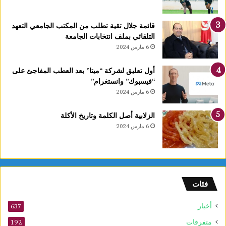
ت
غ
قائمة جلال تقية تطلب من المكتب الجامعي التعهد
ر
التلقائي بملف انتخابات الجامعة
ة
6 مارس 2024
ش
ه
ر
أول تعليق لشركة “ميتا” بعد العطب المفاجئ على
ر
“فيسبوك” وانستغرام”
ب
6 مارس 2024
ي
ع
الزلابية أصل الكلمة وتاريخ الأكلة
ا
6 مارس 2024
ل
أ
و
ل
و
فئات
2
5
أخبار
أ
637
و
متفرقات
192