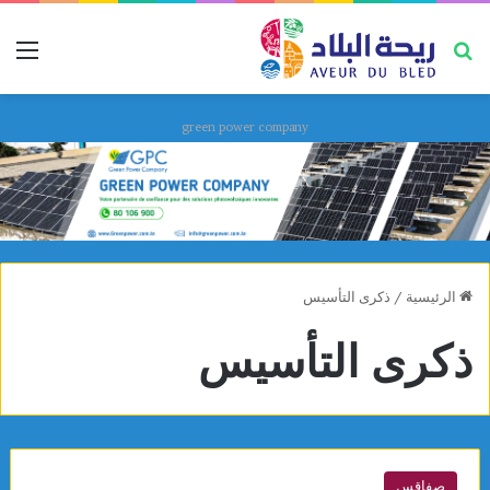
بحث عن
قائ
green power company
الرئيسية
/
ذكرى التأسيس
ذكرى التأسيس
صفاقس