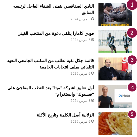
ر
النادي الصفاقسي يتمنى الشفاء العاجل لرئيسه
ت
السابق
ي
6 مارس 2024
د
خ
فودي كامارا يتلقى دعوة من المنتخب الغيني
ل
6 مارس 2024
ح
ي
ز
قائمة جلال تقية تطلب من المكتب الجامعي التعهد
ا
التلقائي بملف انتخابات الجامعة
ل
6 مارس 2024
ا
س
ت
أول تعليق لشركة “ميتا” بعد العطب المفاجئ على
غ
“فيسبوك” وانستغرام”
ل
6 مارس 2024
ا
ل
الزلابية أصل الكلمة وتاريخ الأكلة
ق
6 مارس 2024
ب
ل