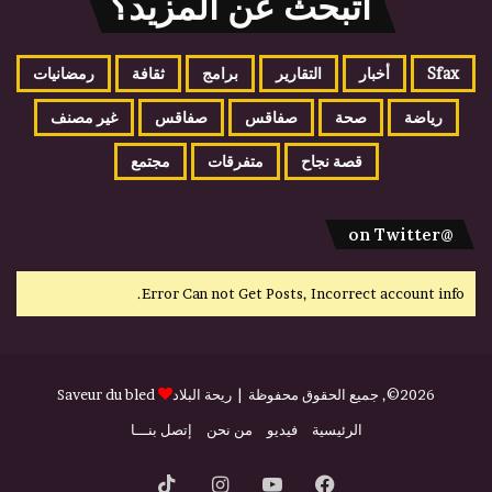
اتبحث عن المزيد؟
Sfax
أخبار
التقارير
برامج
ثقافة
رمضانيات
رياضة
صحة
صفاقس
صفاقس
غير مصنف
قصة نجاح
متفرقات
مجتمع
@on Twitter
Error Can not Get Posts, Incorrect account info.
2026©, جميع الحقوق محفوظة |
ريحة البلاد
Saveur du bled
الرئيسية
فيديو
من نحن
إتصل بنـــا
فيسبوك
يوتيوب
انستقرام
‫TikTok