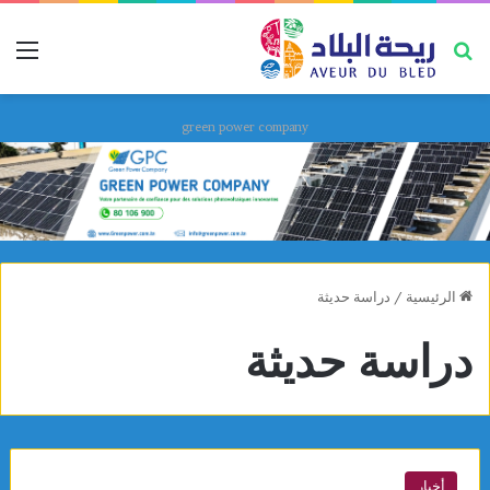
بحث عن
قائ
green power company
الرئيسية
/
دراسة حديثة
دراسة حديثة
أخبار