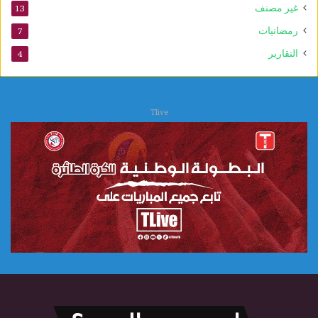
غير مصنف
13
رمضانيات
7
التقارير
4
Tlive