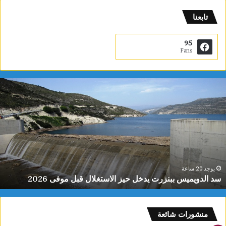
تابعنا
95
Fans
س
د
ا
ل
د
و
ي
م
ي
يوجد 20 ساعة
سد الدويميس ببنزرت يدخل حيز الاستغلال قبل موفى 2026
س
ب
ب
ن
منشورات شائعة
ز