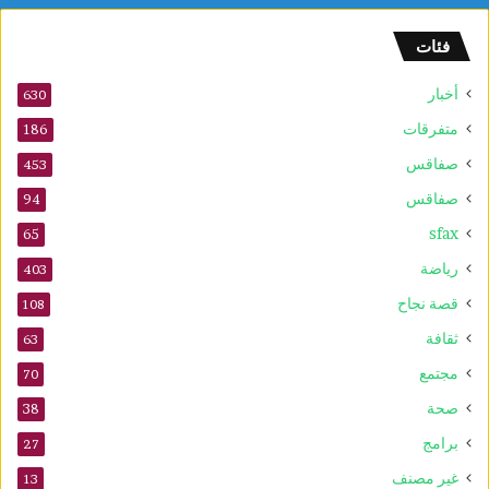
و
ف
فئات
ى
2
أخبار
630
0
2
متفرقات
186
6
صفاقس
453
صفاقس
94
sfax
65
رياضة
403
قصة نجاح
108
ثقافة
63
مجتمع
70
صحة
38
برامج
27
غير مصنف
13