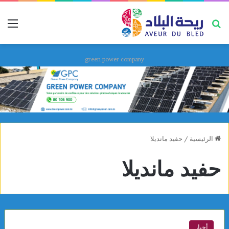
بحث عن
قائ
green power company
الرئيسية
/
حفيد مانديلا
حفيد مانديلا
أخبار