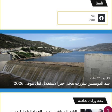
تابعنا
95
Fans
س
د
ا
ل
د
و
ي
م
ي
يوجد 20 ساعة
سد الدويميس ببنزرت يدخل حيز الاستغلال قبل موفى 2026
س
ب
ب
ن
منشورات شائعة
ز
ر
النادي الصفاقسي يتمنى الشفاء العاجل لرئيسه