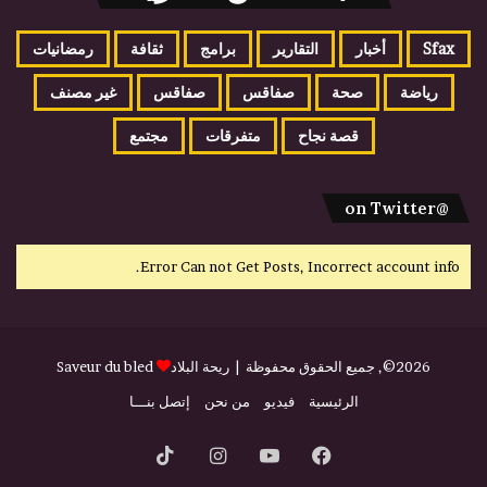
Sfax
أخبار
التقارير
برامج
ثقافة
رمضانيات
رياضة
صحة
صفاقس
صفاقس
غير مصنف
قصة نجاح
متفرقات
مجتمع
@on Twitter
Error Can not Get Posts, Incorrect account info.
2026©, جميع الحقوق محفوظة |
ريحة البلاد
Saveur du bled
الرئيسية
فيديو
من نحن
إتصل بنـــا
فيسبوك
يوتيوب
انستقرام
‫TikTok