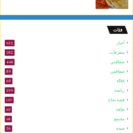
د
م
و
ا
فئات
ق
ع
أخبار
ا
622
ل
متفرقات
182
ت
صفاقس
ر
448
ا
صفاقس
89
ث
sfax
ا
60
ل
رياضة
399
ع
ا
قصة نجاح
107
ل
ثقافة
63
م
ي
مجتمع
68
ل
صحة
36
ل