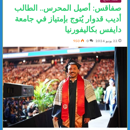
صفاقس: أصيل المحرس.. الطالب
أديب قدوار يُتوج بإمتياز في جامعة
دايفس بكاليفورنيا
22 يونيو 2024
0
950