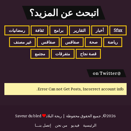
اتبحث عن المزيد؟
Sfax
أخبار
التقارير
برامج
ثقافة
رمضانيات
رياضة
صحة
صفاقس
صفاقس
غير مصنف
قصة نجاح
متفرقات
مجتمع
@on Twitter
Error Can not Get Posts, Incorrect account info.
2026©, جميع الحقوق محفوظة |
ريحة البلاد
Saveur du bled
الرئيسية
فيديو
من نحن
إتصل بنـــا