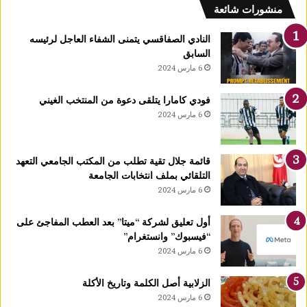
ب
منشورات شائعة
يً
ا
النادي الصفاقسي يتمنى الشفاء العاجل لرئيسه
و
السابق
ا
6 مارس 2024
ل
ث
فودي كامارا يتلقى دعوة من المنتخب الغيني
ا
6 مارس 2024
ل
ث
ة
قائمة جلال تقية تطلب من المكتب الجامعي التعهد
إ
التلقائي بملف انتخابات الجامعة
ف
6 مارس 2024
ر
ي
ق
أول تعليق لشركة “ميتا” بعد العطب المفاجئ على
يً
“فيسبوك” وانستغرام”
ا
6 مارس 2024
ف
ي
الزلابية أصل الكلمة وتاريخ الأكلة
ع
6 مارس 2024
د