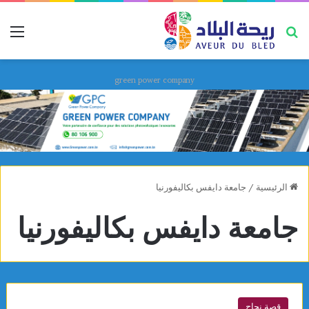
بحث عن
قائ
green power company
الرئيسية
/
جامعة دايفس بكاليفورنيا
جامعة دايفس بكاليفورنيا
قصة نجاح