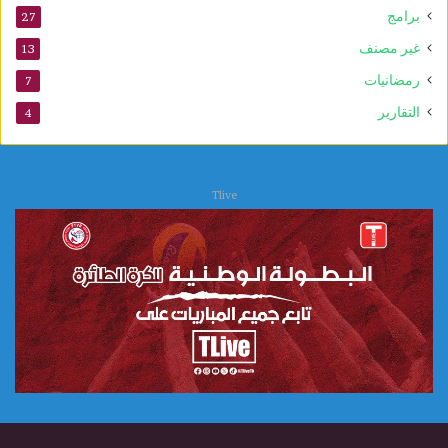
ي
برامج
27
و
غير مصنف
13
ن
س
رمضانيات
7
ك
التقارير
4
و
Tlive