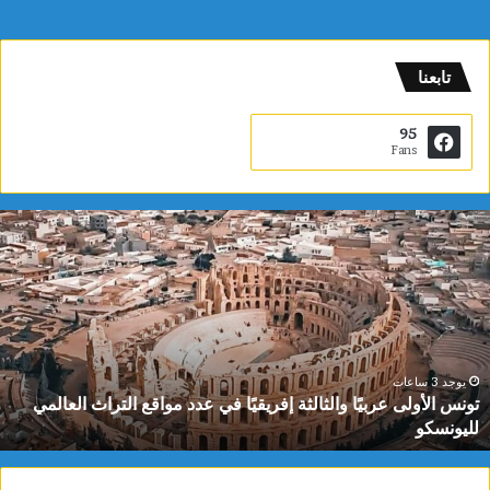
تابعنا
95
Fans
ت
و
ن
س
ا
ل
أ
و
يوجد 3 ساعات
تونس الأولى عربيًا والثالثة إفريقيًا في عدد مواقع التراث العالمي
ل
لليونسكو
ى
ع
ر