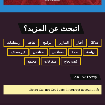
اتبحث عن المزيد؟
Sfax
أخبار
التقارير
برامج
ثقافة
رمضانيات
رياضة
صحة
صفاقس
صفاقس
غير مصنف
قصة نجاح
متفرقات
مجتمع
@on Twitter
Error Can not Get Posts, Incorrect account info.