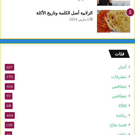
ي
ع
الزلابية أصل الكلمة وتاريخ الأكلة
ا
6 مارس 2024
ل
أ
و
ل
و
فئات
2
5
أخبار
أ
637
و
متفرقات
192
ت
صفاقس
ذ
456
ك
صفاقس
97
ر
sfax
ى
68
ا
رياضة
404
ل
م
قصة نجاح
109
و
ثقافة
63