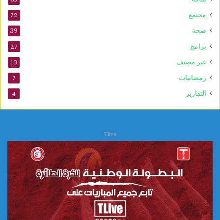
ل
د
مجتمع
72
ا
صحة
39
ل
ن
برامج
27
ب
غير مصنف
13
و
ي
رمضانيات
7
التقارير
4
Tlive