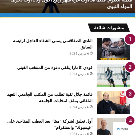
ل
المولد النبوي
و
م
:
ف
منشورات شائعة
ل
ك
النادي الصفاقسي يتمنى الشفاء العاجل لرئيسه
يً
السابق
ا
6 مارس 2024
1
4
فودي كامارا يتلقى دعوة من المنتخب الغيني
أ
6 مارس 2024
و
ت
غ
قائمة جلال تقية تطلب من المكتب الجامعي التعهد
ر
التلقائي بملف انتخابات الجامعة
ة
6 مارس 2024
ش
ه
ر
أول تعليق لشركة “ميتا” بعد العطب المفاجئ على
ر
“فيسبوك” وانستغرام”
ب
6 مارس 2024