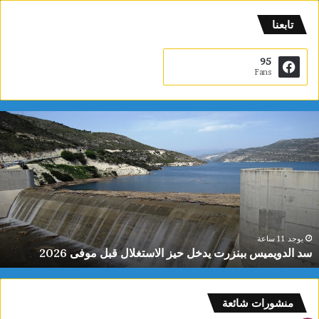
تابعنا
95
Fans
س
د
ا
ل
د
و
ي
م
ي
يوجد 11 ساعة
سد الدويميس ببنزرت يدخل حيز الاستغلال قبل موفى 2026
س
ب
ب
ن
منشورات شائعة
ز