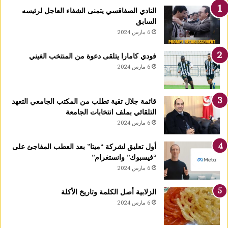
ر
النادي الصفاقسي يتمنى الشفاء العاجل لرئيسه
ت
السابق
ي
6 مارس 2024
د
خ
فودي كامارا يتلقى دعوة من المنتخب الغيني
ل
6 مارس 2024
ح
ي
ز
قائمة جلال تقية تطلب من المكتب الجامعي التعهد
ا
التلقائي بملف انتخابات الجامعة
ل
6 مارس 2024
ا
س
ت
أول تعليق لشركة “ميتا” بعد العطب المفاجئ على
غ
“فيسبوك” وانستغرام”
ل
6 مارس 2024
ا
ل
الزلابية أصل الكلمة وتاريخ الأكلة
ق
6 مارس 2024
ب
ل