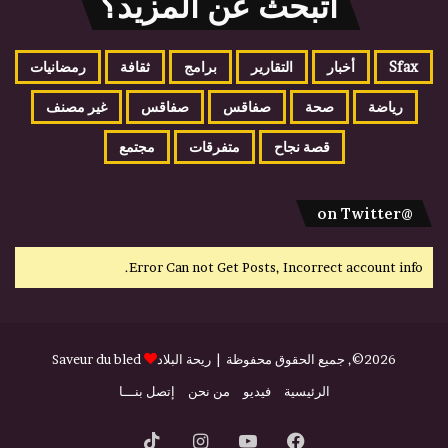
اتبحث عن المزيد؟
Sfax
أخبار
التقارير
برامج
ثقافة
رمضانيات
رياضة
صحة
صفاقس
صفاقس
غير مصنف
قصة نجاح
متفرقات
مجتمع
@on Twitter
Error Can not Get Posts, Incorrect account info.
2026©, جميع الحقوق محفوظة |
ريحة البلاد
Saveur du bled
الرئيسية
فيديو
من نحن
إتصل بنـــا
فيسبوك
يوتيوب
انستقرام
‫TikTok