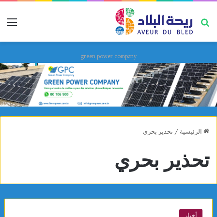
بحث عن
قائ
green power company
الرئيسية
/
تحذير بحري
تحذير بحري
أخبار