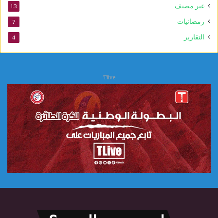
غير مصنف
13
رمضانيات
7
التقارير
4
Tlive