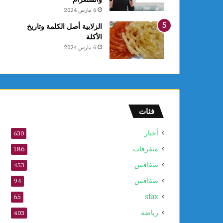
ل
6 مارس 2024
ق
ب
الزلابية أصل الكلمة وتاريخ
ل
الأكلة
م
6 مارس 2024
و
ف
ى
2
0
2
فئات
6
أخبار
630
متفرقات
186
صفاقس
453
صفاقس
94
sfax
65
رياضة
403