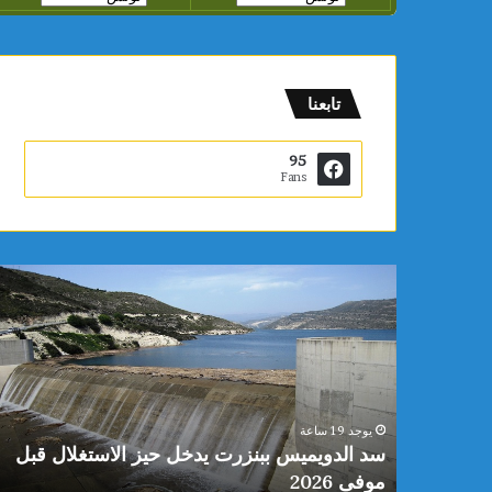
تابعنا
95
Fans
س
د
ا
ل
د
و
ي
يوجد 19 ساعة
م
 محمد
سد الدويميس ببنزرت يدخل حيز الاستغلال قبل
ي
موفى 2026
س