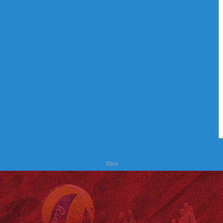
ا
ص
ل
ر
ي
ف
ة
ا
ا
ل
ل
ص
ع
ح
ل
ي
ا
و
ج
ا
ا
ل
ت
ب
ي
ئ
ة
Tlive