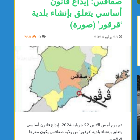
صفاقس: إيداع قانون
أساسي يتعلق بإنشاء بلدية
‘قرقور’ (صورة)
23 يوليو 2024
0
788
ب
ا
ا
خ
ح
ت
ث
ي
و
ا
ن
ر
ي
م
يوجد 19 ساعة
يوجد 19 ساعة
ط
ع
تم يوم أمس الاثنين 22 جويلية 2024، إيداع قانون أساسي
باحثون يطورون عقارًا جديدًا يحدّ من نمو الأورام
اختيار مع
و
ه
يتعلق بإنشاء بلدية ‘قرقور’ من ولاية صفاقس يكون مقرها
السرطانية ويعزز فعالية العلاجات
لمراقبة 
ر
د
قرقور…