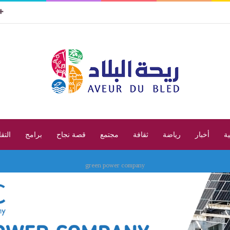
ية
أخبار
رياضة
ثقافة
مجتمع
قصة نجاح
برامج
التق
green power company