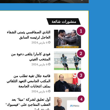
ب
ب
ن
ز
منشورات شائعة
ر
ت
النادي الصفاقسي يتمنى الشفاء
ي
العاجل لرئيسه السابق
د
6 مارس 2024
خ
ل
فودي كامارا يتلقى دعوة من
ح
المنتخب الغيني
ي
6 مارس 2024
ز
ا
ل
قائمة جلال تقية تطلب من
ا
المكتب الجامعي التعهد التلقائي
س
بملف انتخابات الجامعة
ت
6 مارس 2024
غ
أول تعليق لشركة “ميتا” بعد
ل
العطب المفاجئ على “فيسبوك”
ا
وانستغرام”