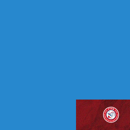
س
ن
ة