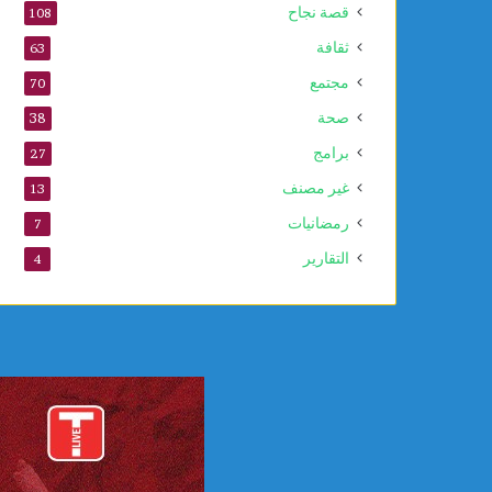
قصة نجاح
108
ثقافة
63
مجتمع
70
صحة
38
برامج
27
غير مصنف
13
رمضانيات
7
التقارير
4