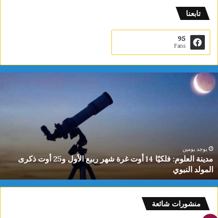
تابعنا
95
Fans
ي
ا
س
م
ي
ن
ا
ل
يوجد يومين
ياسمين الديماسي تتوج بذهبية البطولة العربية للشطرنج تحت 10
د
سنوات
ي
م
ا
س
منشورات شائعة
ي