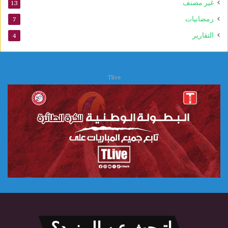
غير مصنف
13
رمضانيات
7
التقارير
4
Tlive
اتبحث عن المزيد؟