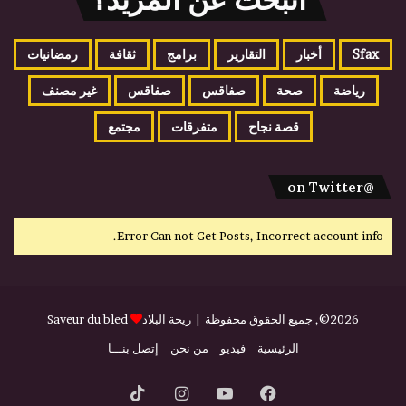
Sfax
أخبار
التقارير
برامج
ثقافة
رمضانيات
رياضة
صحة
صفاقس
صفاقس
غير مصنف
قصة نجاح
متفرقات
مجتمع
@on Twitter
Error Can not Get Posts, Incorrect account info.
2026©, جميع الحقوق محفوظة |
ريحة البلاد
Saveur du bled
الرئيسية
فيديو
من نحن
إتصل بنـــا
فيسبوك
يوتيوب
انستقرام
‫TikTok