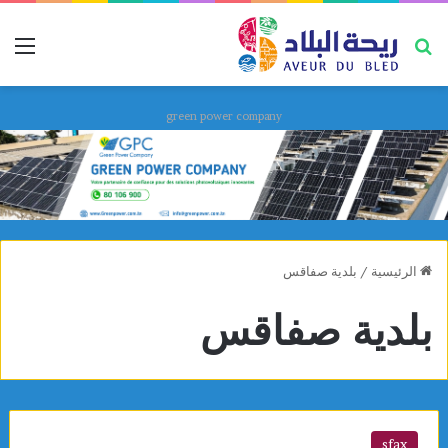
بحث عن
قائ
green power company
الرئيسية
/
بلدية صفاقس
بلدية صفاقس
sfax