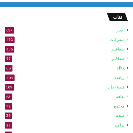
ي
ة
فئات
ل
ل
أخبار
ش
637
ط
متفرقات
192
ر
صفاقس
ن
456
ج
صفاقس
97
ت
sfax
ح
68
ت
رياضة
404
1
0
قصة نجاح
109
س
ثقافة
63
ن
و
مجتمع
72
ا
صحة
39
ت
برامج
27