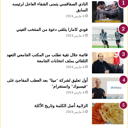
ت
النادي الصفاقسي يتمنى الشفاء العاجل لرئيسه
ت
السابق
و
6 مارس 2024
ج
ب
فودي كامارا يتلقى دعوة من المنتخب الغيني
ذ
6 مارس 2024
ه
ب
ي
قائمة جلال تقية تطلب من المكتب الجامعي التعهد
ة
التلقائي بملف انتخابات الجامعة
ا
6 مارس 2024
ل
ب
ط
أول تعليق لشركة “ميتا” بعد العطب المفاجئ على
و
“فيسبوك” وانستغرام”
ل
6 مارس 2024
ة
ا
الزلابية أصل الكلمة وتاريخ الأكلة
ل
6 مارس 2024
ع
ر
ب