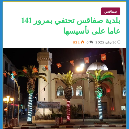
صفاقس
بلدية صفاقس تحتفي بمرور 141
عاما على تأسيسها
16 يوليو 2025
0
822