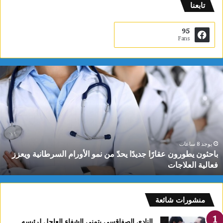
تابعنا
95
Fans
ب
ا
ح
ث
و
ن
ي
ط
يوجد 8 ساعات
باحثون يطورون عقارًا جديدًا يحدّ من نمو الأورام السرطانية ويعزز
و
فعالية العلاجات
ر
و
ن
ع
منشورات شائعة
ق
ا
النادي الصفاقسي يتمنى الشفاء العاجل لرئيسه