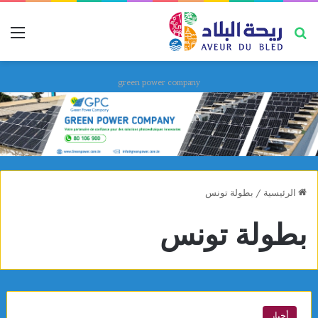
بحث عن
قائ
green power company
الرئيسية
/
بطولة تونس
بطولة تونس
أخبار