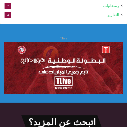
ل
رمضانيات
7
ع
التقارير
4
ل
ا
ج
ا
Tlive
ت
اتبحث عن المزيد؟