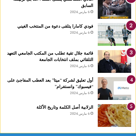
رً
السابق
ا
6 مارس 2024
ج
د
فودي كامارا يتلقى دعوة من المنتخب الغيني
ي
6 مارس 2024
دً
ا
ي
قائمة جلال تقية تطلب من المكتب الجامعي التعهد
ح
التلقائي بملف انتخابات الجامعة
دّ
6 مارس 2024
م
ن
ن
أول تعليق لشركة “ميتا” بعد العطب المفاجئ على
م
“فيسبوك” وانستغرام”
و
6 مارس 2024
ا
ل
الزلابية أصل الكلمة وتاريخ الأكلة
أ
6 مارس 2024
و
ر
ا