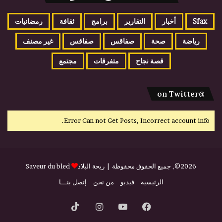
Sfax
أخبار
التقارير
برامج
ثقافة
رمضانيات
رياضة
صحة
صفاقس
صفاقس
غير مصنف
قصة نجاح
متفرقات
مجتمع
@on Twitter
Error Can not Get Posts, Incorrect account info.
2026©, جميع الحقوق محفوظة |
ريحة البلاد
Saveur du bled
الرئيسية
فيديو
من نحن
إتصل بنـــا
فيسبوك
يوتيوب
انستقرام
‫TikTok