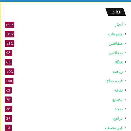
م
ا
فئات
ل
س
أخبار
ر
629
ط
متفرقات
186
ا
صفاقس
ن
452
ي
صفاقس
93
ة
sfax
و
64
ي
رياضة
402
ع
ز
قصة نجاح
108
ز
ثقافة
63
ف
ع
مجتمع
70
ا
صحة
38
ل
ي
برامج
27
ة
غير مصنف
13
ا