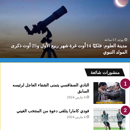
د
ي
ن
ة
ا
ل
ع
يوجد 17 ساعة
مدينة العلوم: فلكيًا 14 أوت غرة شهر ربيع الأول و25 أوت ذكرى
ل
المولد النبوي
و
م
:
ف
منشورات شائعة
ل
ك
النادي الصفاقسي يتمنى الشفاء العاجل لرئيسه
يً
السابق
ا
6 مارس 2024
1
4
فودي كامارا يتلقى دعوة من المنتخب الغيني
أ
6 مارس 2024
و
ت