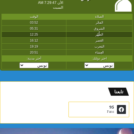
تابعنا
95
Fans
م