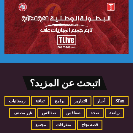
اتبحث عن المزيد؟
Sfax
أخبار
التقارير
برامج
ثقافة
رمضانيات
رياضة
صحة
صفاقس
صفاقس
غير مصنف
قصة نجاح
متفرقات
مجتمع