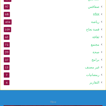
ك
صفاقس
97
ر
sfax
ى
68
ا
رياضة
404
ل
م
قصة نجاح
109
و
ثقافة
63
ل
د
مجتمع
72
ا
صحة
39
ل
ن
برامج
27
ب
غير مصنف
13
و
ي
رمضانيات
7
التقارير
4
Tlive