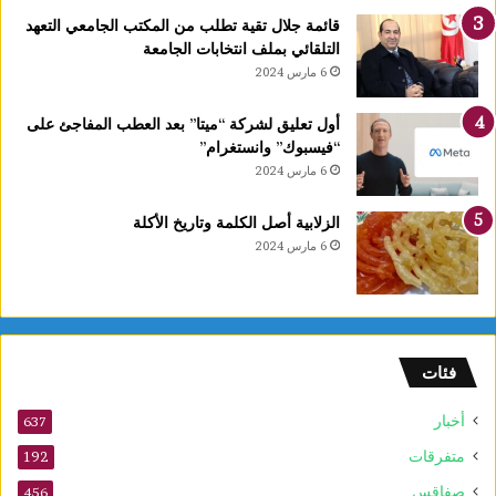
غ
قائمة جلال تقية تطلب من المكتب الجامعي التعهد
ر
التلقائي بملف انتخابات الجامعة
ة
6 مارس 2024
ش
ه
ر
أول تعليق لشركة “ميتا” بعد العطب المفاجئ على
ر
“فيسبوك” وانستغرام”
ب
6 مارس 2024
ي
ع
الزلابية أصل الكلمة وتاريخ الأكلة
ا
6 مارس 2024
ل
أ
و
ل
و
فئات
2
5
أخبار
أ
637
و
متفرقات
192
ت
صفاقس
ذ
456