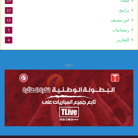
صحة
39
ل
ن
برامج
27
ب
غير مصنف
13
و
ي
رمضانيات
7
التقارير
4
Tlive