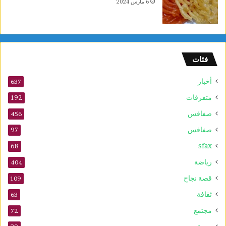
6 مارس 2024
ل
أ
و
ل
و
فئات
2
5
أخبار
أ
637
و
متفرقات
192
ت
صفاقس
ذ
456
ك
صفاقس
97
ر
sfax
ى
68
ا
رياضة
404
ل
م
قصة نجاح
109
و
ثقافة
63
ل
د
مجتمع
72
ا