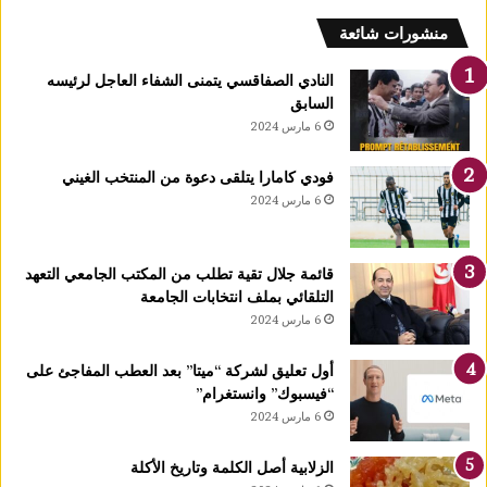
:
ف
منشورات شائعة
ل
ك
النادي الصفاقسي يتمنى الشفاء العاجل لرئيسه
يً
السابق
ا
6 مارس 2024
1
4
فودي كامارا يتلقى دعوة من المنتخب الغيني
أ
6 مارس 2024
و
ت
غ
قائمة جلال تقية تطلب من المكتب الجامعي التعهد
ر
التلقائي بملف انتخابات الجامعة
ة
6 مارس 2024
ش
ه
ر
أول تعليق لشركة “ميتا” بعد العطب المفاجئ على
ر
“فيسبوك” وانستغرام”
ب
6 مارس 2024
ي
ع
الزلابية أصل الكلمة وتاريخ الأكلة
ا