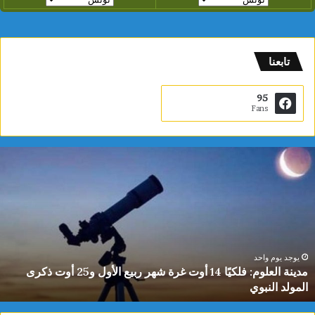
تابعنا
95
Fans
م
د
ي
ن
ة
ا
ل
ع
يوجد يوم واحد
مدينة العلوم: فلكيًا 14 أوت غرة شهر ربيع الأول و25 أوت ذكرى
ل
المولد النبوي
و
م