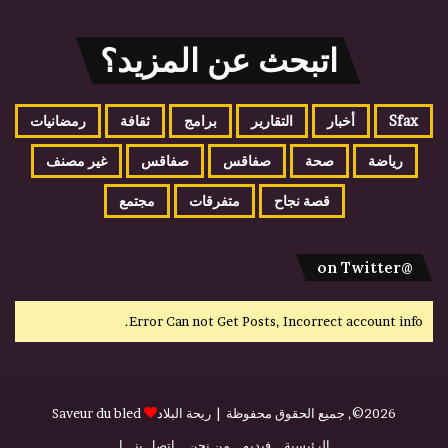
اتبحث عن المزيد؟
Sfax
أخبار
التقارير
برامج
ثقافة
رمضانيات
رياضة
صحة
صفاقس
صفاقس
غير مصنف
قصة نجاح
متفرقات
مجتمع
@on Twitter
Error Can not Get Posts, Incorrect account info.
2026©, جميع الحقوق محفوظة |
ريحة البلاد
Saveur du bled
الرئيسية
فيديو
من نحن
إتصل بنـــا