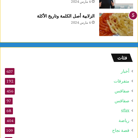
ب
6 مارس 2024
ي
ع
الزلابية أصل الكلمة وتاريخ الأكلة
ا
6 مارس 2024
ل
أ
و
ل
و
فئات
2
5
أخبار
أ
637
و
متفرقات
192
ت
صفاقس
ذ
456
ك
صفاقس
97
ر
sfax
ى
68
ا
رياضة
404
ل
م
قصة نجاح
109
و