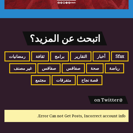
اتبحث عن المزيد؟
Sfax
أخبار
التقارير
برامج
ثقافة
رمضانيات
رياضة
صحة
صفاقس
صفاقس
غير مصنف
قصة نجاح
متفرقات
مجتمع
@on Twitter
Error Can not Get Posts, Incorrect account info.