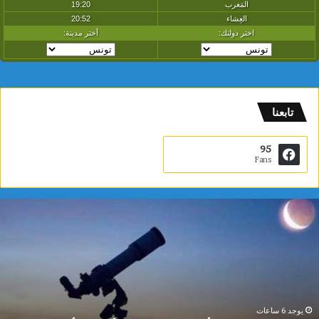
تابعنا
95
Fans
م
د
ي
ن
ة
ا
ل
ع
يوجد 6 ساعات