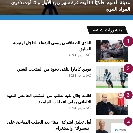
مدينة العلوم: فلكيًا 14 أوت غرة شهر ربيع الأول و25 أوت ذكرى
ل
المولد النبوي
و
م
:
ف
منشورات شائعة
ل
ك
النادي الصفاقسي يتمنى الشفاء العاجل لرئيسه
يً
السابق
ا
6 مارس 2024
1
4
فودي كامارا يتلقى دعوة من المنتخب الغيني
أ
6 مارس 2024
و
ت
غ
قائمة جلال تقية تطلب من المكتب الجامعي التعهد
ر
التلقائي بملف انتخابات الجامعة
ة
6 مارس 2024
ش
ه
ر
أول تعليق لشركة “ميتا” بعد العطب المفاجئ على
ر
“فيسبوك” وانستغرام”