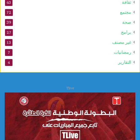
ثقافة
63
ل
د
مجتمع
72
ا
صحة
39
ل
ن
برامج
27
ب
غير مصنف
13
و
ي
رمضانيات
7
التقارير
4
Tlive