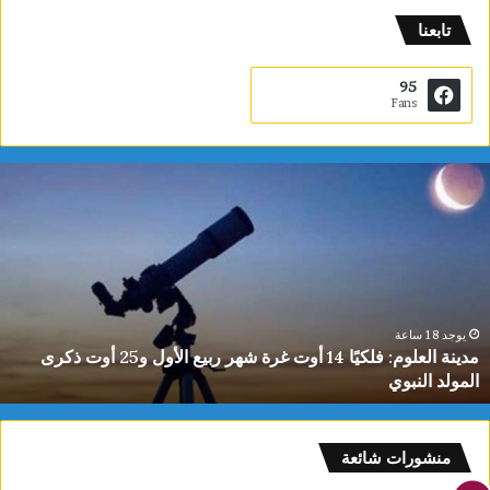
تابعنا
95
Fans
م
د
ي
ن
ة
ا
ل
ع
يوجد 18 ساعة
مدينة العلوم: فلكيًا 14 أوت غرة شهر ربيع الأول و25 أوت ذكرى
ل
المولد النبوي
و
م
:
ف
منشورات شائعة
ل