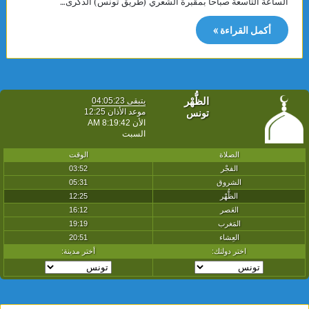
الساعة التاسعة صباحا بمقبرة الشعري (طريق تونس) الذكرى…
أكمل القراءة »