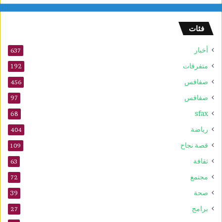
ل
و
فئات
2
5
أخبار
أ
637
و
متفرقات
192
ت
صفاقس
ذ
456
ك
صفاقس
97
ر
sfax
ى
68
ا
رياضة
404
ل
م
قصة نجاح
109
و
ثقافة
63
ل
د
مجتمع
72
ا
صحة
39
ل
ن
برامج
27
ب