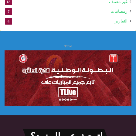
غير مصنف
13
و
ي
رمضانيات
7
التقارير
4
Tlive