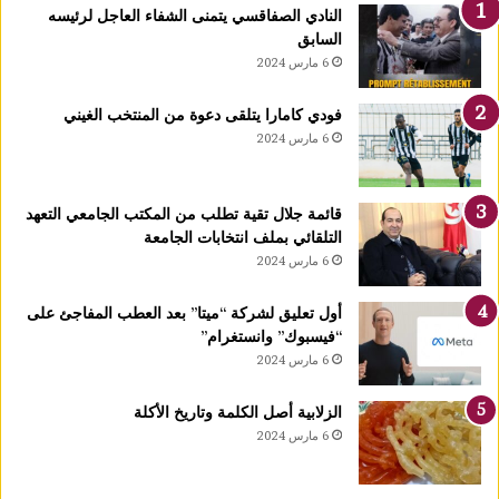
ك
النادي الصفاقسي يتمنى الشفاء العاجل لرئيسه
يً
السابق
ا
6 مارس 2024
1
4
فودي كامارا يتلقى دعوة من المنتخب الغيني
أ
6 مارس 2024
و
ت
غ
قائمة جلال تقية تطلب من المكتب الجامعي التعهد
ر
التلقائي بملف انتخابات الجامعة
ة
6 مارس 2024
ش
ه
ر
أول تعليق لشركة “ميتا” بعد العطب المفاجئ على
ر
“فيسبوك” وانستغرام”
ب
6 مارس 2024
ي
ع
الزلابية أصل الكلمة وتاريخ الأكلة
ا
6 مارس 2024
ل
أ
و