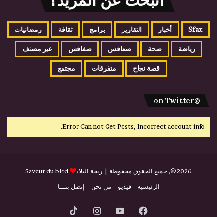
اتبحث عن المزيد؟
Sfax
أخبار
التقارير
برامج
ثقافة
رمضانيات
رياضة
صحة
صفاقس
صفاقس
غير مصنف
قصة نجاح
متفرقات
مجتمع
@on Twitter
Error Can not Get Posts, Incorrect account info.
2026©, جميع الحقوق محفوظة |
ريحة البلاد
Saveur du bled
الرئيسية
فيديو
من نحن
إتصل بنـــا
فيسبوك
يوتيوب
انستقرام
‫TikTok