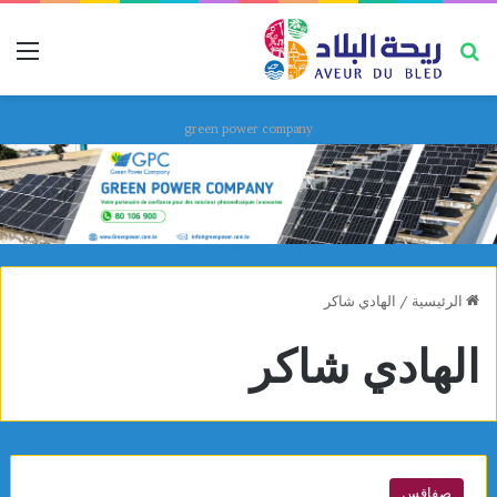
بحث عن
قائ
green power company
الرئيسية
/
الهادي شاكر
الهادي شاكر
صفاقس