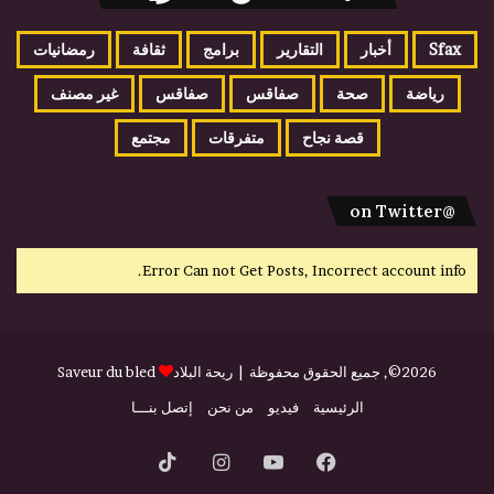
Sfax
أخبار
التقارير
برامج
ثقافة
رمضانيات
رياضة
صحة
صفاقس
صفاقس
غير مصنف
قصة نجاح
متفرقات
مجتمع
@on Twitter
Error Can not Get Posts, Incorrect account info.
2026©, جميع الحقوق محفوظة |
ريحة البلاد
Saveur du bled
الرئيسية
فيديو
من نحن
إتصل بنـــا
فيسبوك
يوتيوب
انستقرام
‫TikTok