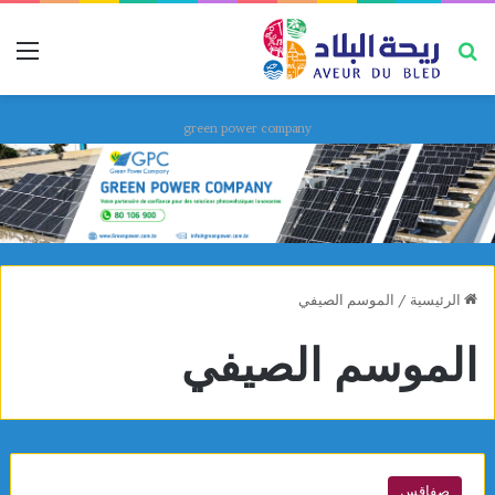
بحث عن
قائ
green power company
الرئيسية
/
الموسم الصيفي
الموسم الصيفي
صفاقس