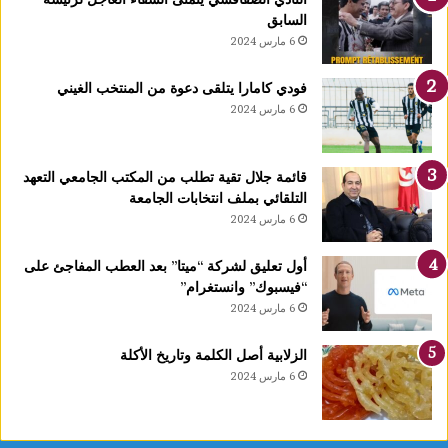
ر
السابق
م
6 مارس 2024
ر
ك
فودي كامارا يتلقى دعوة من المنتخب الغيني
زً
6 مارس 2024
ا
إ
ق
قائمة جلال تقية تطلب من المكتب الجامعي التعهد
ل
التلقائي بملف انتخابات الجامعة
ي
6 مارس 2024
م
يً
ا
أول تعليق لشركة “ميتا” بعد العطب المفاجئ على
ل
“فيسبوك” وانستغرام”
ش
6 مارس 2024
م
ا
الزلابية أصل الكلمة وتاريخ الأكلة
ل
6 مارس 2024
إ
ف
ر